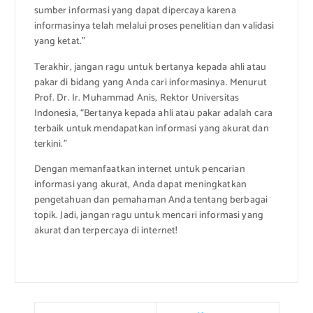
sumber informasi yang dapat dipercaya karena
informasinya telah melalui proses penelitian dan validasi
yang ketat.”
Terakhir, jangan ragu untuk bertanya kepada ahli atau
pakar di bidang yang Anda cari informasinya. Menurut
Prof. Dr. Ir. Muhammad Anis, Rektor Universitas
Indonesia, “Bertanya kepada ahli atau pakar adalah cara
terbaik untuk mendapatkan informasi yang akurat dan
terkini.”
Dengan memanfaatkan internet untuk pencarian
informasi yang akurat, Anda dapat meningkatkan
pengetahuan dan pemahaman Anda tentang berbagai
topik. Jadi, jangan ragu untuk mencari informasi yang
akurat dan terpercaya di internet!