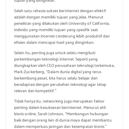
tujuan yang diinginkan.”
Salah satu rahasia sukses berinternet dengan efektif
adalah dengan memiliki tujuan yang jelas. Menurut
penelitian yang dilakukan oleh University of California,
individu yang memiliki tujuan yang spesifik saat
menggunakan internet cenderung lebih produktif dan
efisien dalam mencapai hasil yang diinginkan.
Selain itu, penting juga untuk selalu mengikuti
perkembangan teknologi internet. Seperti yang
diungkapkan oleh CEO perusahaan teknologi terkemuka,
Mark Zuckerberg, “Dalam dunia digital yang terus
berkembang pesat, kita harus selalu belajar dan
beradaptasi dengan perubahan teknologi agar tetap
relevan dan kompetitif.”
Tidak hanya itu, networking juga merupakan faktor
penting dalam kesuksesan berinternet. Menurut ahli
bisnis online, Sarah Johnson, “Membangun hubungan
baik dengan orang lain di dunia maya dapat membantu
dalam memperluas jaringan dan kesempatan bisnis.”