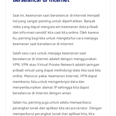
Berselancar di Internet
Saat ini, keamanan saat berselancar di internet menjadi
hal yang sangat penting untuk diperhatikan. Banyak
risiko yang dapat mengancam keamanan data pribadi
dan informasi sensitif kita saat kita online. Oleh karena
itu, penting bagi kita untuk mengetahui cara menjaga
keamanan saat berselancar di internet.
Salah satu cara untuk menjaga keamanan saat
berselancar di internet adalah dengan menggunakan
VPN. VPN atau Virtual Private Network adalah jaringan
pribadi virtual yang dapat melindungi data kita saat kita
online. Menurut pakar keamanan internet, VPN dapat
membantu kita untuk mengenkripsi data dan
menyembunyikan alamat IP sehingga kita dapat
berselancar di internet dengan aman.
Selain itu, penting juga untuk selalu memperbarui
perangkat lunak dan aplikasi kita secara teratur. Dengan
memperbarui perangkat lunak dan aplikasi kita, kita