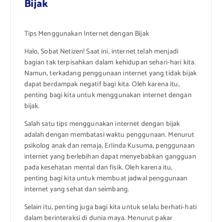
Bijak
Tips Menggunakan Internet dengan Bijak
Halo, Sobat Netizen! Saat ini, internet telah menjadi
bagian tak terpisahkan dalam kehidupan sehari-hari kita.
Namun, terkadang penggunaan internet yang tidak bijak
dapat berdampak negatif bagi kita. Oleh karena itu,
penting bagi kita untuk menggunakan internet dengan
bijak.
Salah satu tips menggunakan internet dengan bijak
adalah dengan membatasi waktu penggunaan. Menurut
psikolog anak dan remaja, Erlinda Kusuma, penggunaan
internet yang berlebihan dapat menyebabkan gangguan
pada kesehatan mental dan fisik. Oleh karena itu,
penting bagi kita untuk membuat jadwal penggunaan
internet yang sehat dan seimbang.
Selain itu, penting juga bagi kita untuk selalu berhati-hati
dalam berinteraksi di dunia maya. Menurut pakar