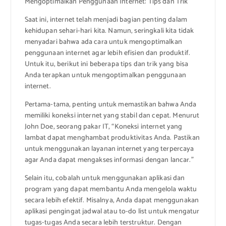
Mengoptimalkan Penggunaan Internet: Tips dan Trik
Saat ini, internet telah menjadi bagian penting dalam
kehidupan sehari-hari kita. Namun, seringkali kita tidak
menyadari bahwa ada cara untuk mengoptimalkan
penggunaan internet agar lebih efisien dan produktif.
Untuk itu, berikut ini beberapa tips dan trik yang bisa
Anda terapkan untuk mengoptimalkan penggunaan
internet.
Pertama-tama, penting untuk memastikan bahwa Anda
memiliki koneksi internet yang stabil dan cepat. Menurut
John Doe, seorang pakar IT, “Koneksi internet yang
lambat dapat menghambat produktivitas Anda. Pastikan
untuk menggunakan layanan internet yang terpercaya
agar Anda dapat mengakses informasi dengan lancar.”
Selain itu, cobalah untuk menggunakan aplikasi dan
program yang dapat membantu Anda mengelola waktu
secara lebih efektif. Misalnya, Anda dapat menggunakan
aplikasi pengingat jadwal atau to-do list untuk mengatur
tugas-tugas Anda secara lebih terstruktur. Dengan