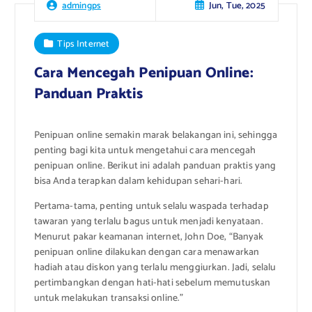
Jun, Tue, 2025
admingps
Tips Internet
Cara Mencegah Penipuan Online:
Panduan Praktis
Penipuan online semakin marak belakangan ini, sehingga
penting bagi kita untuk mengetahui cara mencegah
penipuan online. Berikut ini adalah panduan praktis yang
bisa Anda terapkan dalam kehidupan sehari-hari.
Pertama-tama, penting untuk selalu waspada terhadap
tawaran yang terlalu bagus untuk menjadi kenyataan.
Menurut pakar keamanan internet, John Doe, “Banyak
penipuan online dilakukan dengan cara menawarkan
hadiah atau diskon yang terlalu menggiurkan. Jadi, selalu
pertimbangkan dengan hati-hati sebelum memutuskan
untuk melakukan transaksi online.”