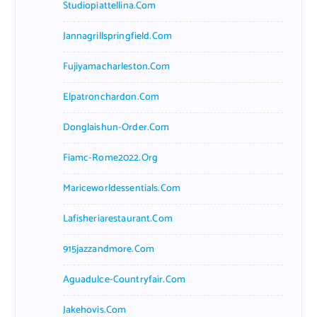
Studiopiattellina.com
Jannagrillspringfield.com
Fujiyamacharleston.com
Elpatronchardon.com
Donglaishun-Order.com
Fiamc-Rome2022.org
Mariceworldessentials.com
Lafisheriarestaurant.com
915jazzandmore.com
Aguadulce-Countryfair.com
Jakehovis.com