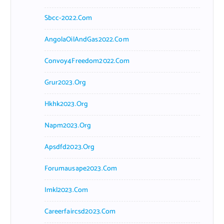
Sbcc-2022.com
AngolaOilAndGas2022.com
Convoy4Freedom2022.com
Grur2023.org
Hkhk2023.org
Napm2023.org
Apsdfd2023.org
Forumausape2023.com
Imkl2023.com
Careerfaircsd2023.com