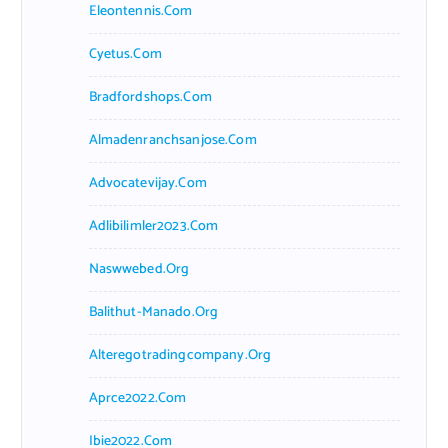
Eleontennis.com
Cyetus.com
Bradfordshops.com
Almadenranchsanjose.com
Advocatevijay.com
Adlibilimler2023.com
Naswwebed.org
Balithut-Manado.org
Alteregotradingcompany.org
Aprce2022.com
Ibie2022.com