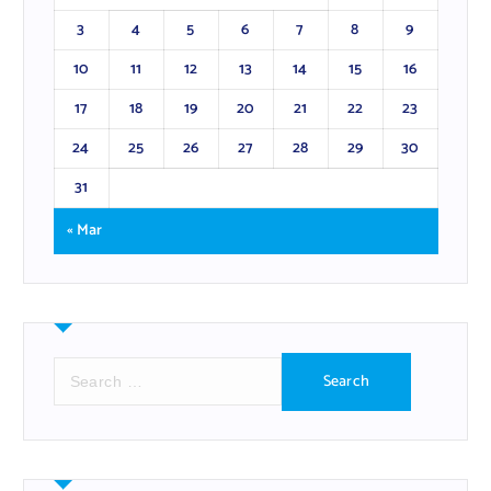
3
4
5
6
7
8
9
10
11
12
13
14
15
16
17
18
19
20
21
22
23
24
25
26
27
28
29
30
31
« Mar
S
e
a
r
c
h