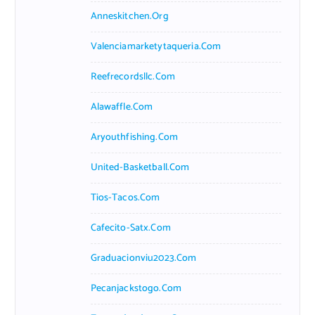
Anneskitchen.org
Valenciamarketytaqueria.com
Reefrecordsllc.com
Alawaffle.com
Aryouthfishing.com
United-Basketball.com
Tios-Tacos.com
Cafecito-Satx.com
Graduacionviu2023.com
Pecanjackstogo.com