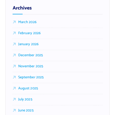
Archives
March 2026
February 2026
January 2026
December 2025
November 2025
September 2025
August 2025
July 2025
June 2025