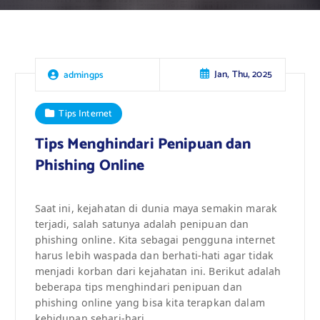
Jan, Thu, 2025
admingps
Tips Internet
Tips Menghindari Penipuan dan
Phishing Online
Saat ini, kejahatan di dunia maya semakin marak
terjadi, salah satunya adalah penipuan dan
phishing online. Kita sebagai pengguna internet
harus lebih waspada dan berhati-hati agar tidak
menjadi korban dari kejahatan ini. Berikut adalah
beberapa tips menghindari penipuan dan
phishing online yang bisa kita terapkan dalam
kehidupan sehari-hari.