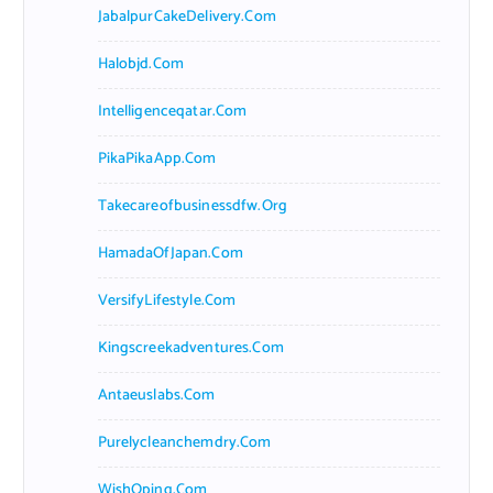
JabalpurCakeDelivery.com
Halobjd.com
Intelligenceqatar.com
PikaPikaApp.com
Takecareofbusinessdfw.org
HamadaOfJapan.com
VersifyLifestyle.com
Kingscreekadventures.com
Antaeuslabs.com
Purelycleanchemdry.com
WishOping.com