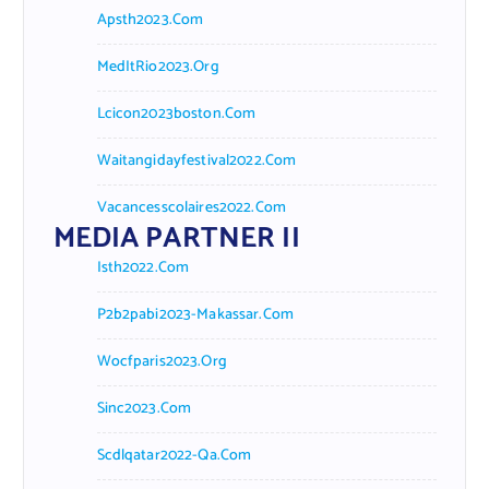
Apsth2023.com
MedItRio2023.org
Lcicon2023boston.com
Waitangidayfestival2022.com
Vacancesscolaires2022.com
MEDIA PARTNER II
Isth2022.com
P2b2pabi2023-Makassar.com
Wocfparis2023.org
Sinc2023.com
Scdlqatar2022-Qa.com