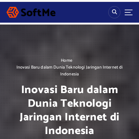
S
k
i
p
t
o
c
o
n
Home
t
Inovasi Baru dalam Dunia Teknologi Jaringan Internet di
e
Indonesia
n
Inovasi Baru dalam
t
Dunia Teknologi
Jaringan Internet di
Indonesia