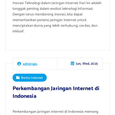
Inovasi Teknologi dalam Jaringan Internet Hari Ini adalah
tonggak penting dalam evolusi teknologi informasi.
Dengan terus mendorong inovasi, kita dapat
memanfaatkan potensi jaringan internet untuk
menciptakan dunia yang lebih terhubung, cerdas, dan
inklusif.
Jun, Wed, 2025
admingps
Berita Internet
Perkembangan Jaringan Internet di
Indonesia
Perkembangan jaringan internet di Indonesia memang