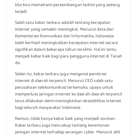
kita bisa memahami perkembangan terkini yang sedang
terjadi.
Salah satu kabar terbaru adalah tentang kecepatan
internet yang semakin meningkat. Menurut data dari
Kementerian Komunikasi dan Informatika, Indonesia
telah berhasil meningkatkan kecepatan internet secara
signifikan dalam beberapa tahun terakhir. Hal ini tentu
menjadi kabar baik bagi para pengguna internet di Tanah
Air.
Selain itu, kabar terbaru juga mengenai penetrasi
internet di daerah terpencil. Menurut CEO salah satu
perusahaan telekomunikasi terkemuka, upaya untuk
memperluas jaringan internet ke daerah-daerah terpencil
terus dilakukan demi meningkatkan aksesibilitas internet
bagi seluruh masyarakat Indonesia.
Namun, tidak hanya kabar baik yang menjadi sorotan.
Kabar terbaru juga mencakup tentang kerentanan
jaringan internet terhadap serangan cyber. Menurut ahli