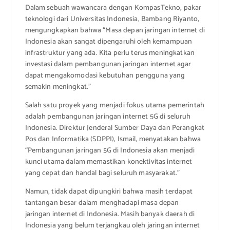
Dalam sebuah wawancara dengan KompasTekno, pakar
teknologi dari Universitas Indonesia, Bambang Riyanto,
mengungkapkan bahwa “Masa depan jaringan internet di
Indonesia akan sangat dipengaruhi oleh kemampuan
infrastruktur yang ada. Kita perlu terus meningkatkan
investasi dalam pembangunan jaringan internet agar
dapat mengakomodasi kebutuhan pengguna yang
semakin meningkat.”
Salah satu proyek yang menjadi fokus utama pemerintah
adalah pembangunan jaringan internet 5G di seluruh
Indonesia. Direktur Jenderal Sumber Daya dan Perangkat
Pos dan Informatika (SDPPI), Ismail, menyatakan bahwa
“Pembangunan jaringan 5G di Indonesia akan menjadi
kunci utama dalam memastikan konektivitas internet
yang cepat dan handal bagi seluruh masyarakat.”
Namun, tidak dapat dipungkiri bahwa masih terdapat
tantangan besar dalam menghadapi masa depan
jaringan internet di Indonesia. Masih banyak daerah di
Indonesia yang belum terjangkau oleh jaringan internet