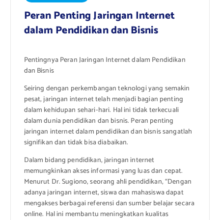
Peran Penting Jaringan Internet
dalam Pendidikan dan Bisnis
Pentingnya Peran Jaringan Internet dalam Pendidikan
dan Bisnis
Seiring dengan perkembangan teknologi yang semakin
pesat, jaringan internet telah menjadi bagian penting
dalam kehidupan sehari-hari. Hal ini tidak terkecuali
dalam dunia pendidikan dan bisnis. Peran penting
jaringan internet dalam pendidikan dan bisnis sangatlah
signifikan dan tidak bisa diabaikan.
Dalam bidang pendidikan, jaringan internet
memungkinkan akses informasi yang luas dan cepat.
Menurut Dr. Sugiono, seorang ahli pendidikan, “Dengan
adanya jaringan internet, siswa dan mahasiswa dapat
mengakses berbagai referensi dan sumber belajar secara
online. Hal ini membantu meningkatkan kualitas