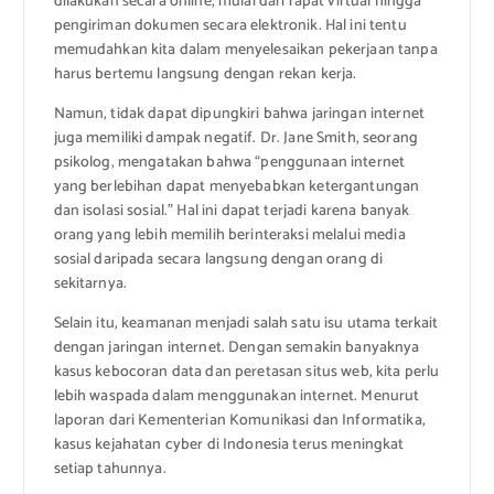
dilakukan secara online, mulai dari rapat virtual hingga
pengiriman dokumen secara elektronik. Hal ini tentu
memudahkan kita dalam menyelesaikan pekerjaan tanpa
harus bertemu langsung dengan rekan kerja.
Namun, tidak dapat dipungkiri bahwa jaringan internet
juga memiliki dampak negatif. Dr. Jane Smith, seorang
psikolog, mengatakan bahwa “penggunaan internet
yang berlebihan dapat menyebabkan ketergantungan
dan isolasi sosial.” Hal ini dapat terjadi karena banyak
orang yang lebih memilih berinteraksi melalui media
sosial daripada secara langsung dengan orang di
sekitarnya.
Selain itu, keamanan menjadi salah satu isu utama terkait
dengan jaringan internet. Dengan semakin banyaknya
kasus kebocoran data dan peretasan situs web, kita perlu
lebih waspada dalam menggunakan internet. Menurut
laporan dari Kementerian Komunikasi dan Informatika,
kasus kejahatan cyber di Indonesia terus meningkat
setiap tahunnya.