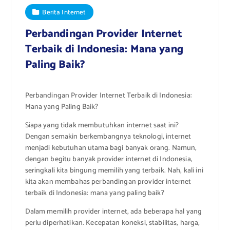
Berita Internet
Perbandingan Provider Internet
Terbaik di Indonesia: Mana yang
Paling Baik?
Perbandingan Provider Internet Terbaik di Indonesia:
Mana yang Paling Baik?
Siapa yang tidak membutuhkan internet saat ini?
Dengan semakin berkembangnya teknologi, internet
menjadi kebutuhan utama bagi banyak orang. Namun,
dengan begitu banyak provider internet di Indonesia,
seringkali kita bingung memilih yang terbaik. Nah, kali ini
kita akan membahas perbandingan provider internet
terbaik di Indonesia: mana yang paling baik?
Dalam memilih provider internet, ada beberapa hal yang
perlu diperhatikan. Kecepatan koneksi, stabilitas, harga,