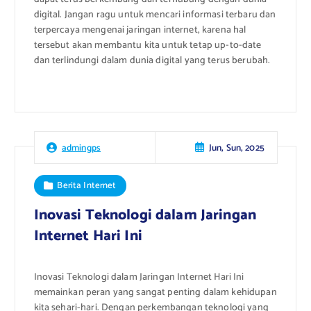
digital. Jangan ragu untuk mencari informasi terbaru dan
terpercaya mengenai jaringan internet, karena hal
tersebut akan membantu kita untuk tetap up-to-date
dan terlindungi dalam dunia digital yang terus berubah.
Jun, Sun, 2025
admingps
Berita Internet
Inovasi Teknologi dalam Jaringan
Internet Hari Ini
Inovasi Teknologi dalam Jaringan Internet Hari Ini
memainkan peran yang sangat penting dalam kehidupan
kita sehari-hari. Dengan perkembangan teknologi yang