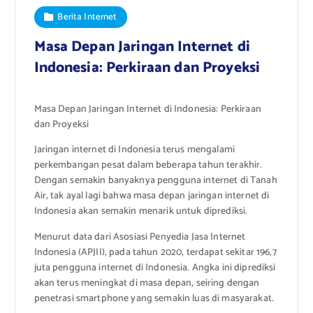
Berita Internet
Masa Depan Jaringan Internet di
Indonesia: Perkiraan dan Proyeksi
Masa Depan Jaringan Internet di Indonesia: Perkiraan
dan Proyeksi
Jaringan internet di Indonesia terus mengalami
perkembangan pesat dalam beberapa tahun terakhir.
Dengan semakin banyaknya pengguna internet di Tanah
Air, tak ayal lagi bahwa masa depan jaringan internet di
Indonesia akan semakin menarik untuk diprediksi.
Menurut data dari Asosiasi Penyedia Jasa Internet
Indonesia (APJII), pada tahun 2020, terdapat sekitar 196,7
juta pengguna internet di Indonesia. Angka ini diprediksi
akan terus meningkat di masa depan, seiring dengan
penetrasi smartphone yang semakin luas di masyarakat.