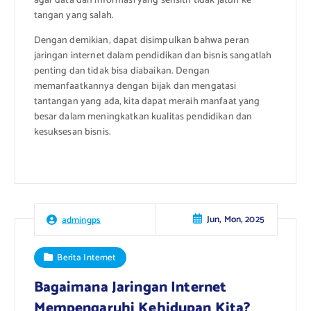
agar data dan informasi yang sensitif tidak jatuh ke
tangan yang salah.
Dengan demikian, dapat disimpulkan bahwa peran
jaringan internet dalam pendidikan dan bisnis sangatlah
penting dan tidak bisa diabaikan. Dengan
memanfaatkannya dengan bijak dan mengatasi
tantangan yang ada, kita dapat meraih manfaat yang
besar dalam meningkatkan kualitas pendidikan dan
kesuksesan bisnis.
Jun, Mon, 2025
admingps
Berita Internet
Bagaimana Jaringan Internet
Mempengaruhi Kehidupan Kita?