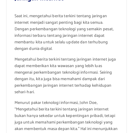
Saat ini, mengetahui berita terkini tentang jaringan
internet menjadi sangat penting bagi kita semua.
Dengan perkembangan teknologi yang semakin pesat,
informasi terbaru tentang jaringan internet dapat
membantu kita untuk selalu update dan terhubung
dengan dunia digital.
Mengetahui berita terkini tentang jaringan internet juga
dapat memberikan kita wawasan yang lebih luas
mengenai perkembangan teknologi informasi. Seiring
dengan itu, kita juga bisa memahami dampak dari
perkembangan jaringan internet terhadap kehidupan
sehari-hari.
Menurut pakar teknologi informasi, John Doe,
“Mengetahui berita terkini tentang jaringan internet
bukan hanya sekedar untuk kepentingan pribadi, tetapi
juga untuk memahami perkembangan teknologi yang
akan membentuk masa depan kita.” Hal ini menunjukkan