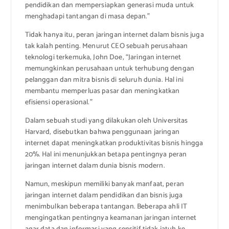
pendidikan dan mempersiapkan generasi muda untuk
menghadapi tantangan di masa depan.”
Tidak hanya itu, peran jaringan internet dalam bisnis juga
tak kalah penting. Menurut CEO sebuah perusahaan
teknologi terkemuka, John Doe, “Jaringan internet
memungkinkan perusahaan untuk terhubung dengan
pelanggan dan mitra bisnis di seluruh dunia. Hal ini
membantu memperluas pasar dan meningkatkan
efisiensi operasional.”
Dalam sebuah studi yang dilakukan oleh Universitas
Harvard, disebutkan bahwa penggunaan jaringan
internet dapat meningkatkan produktivitas bisnis hingga
20%. Hal ini menunjukkan betapa pentingnya peran
jaringan internet dalam dunia bisnis modern.
Namun, meskipun memiliki banyak manfaat, peran
jaringan internet dalam pendidikan dan bisnis juga
menimbulkan beberapa tantangan. Beberapa ahli IT
mengingatkan pentingnya keamanan jaringan internet