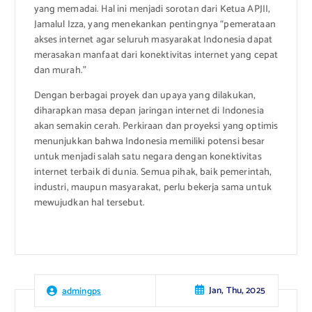
yang memadai. Hal ini menjadi sorotan dari Ketua APJII,
Jamalul Izza, yang menekankan pentingnya “pemerataan
akses internet agar seluruh masyarakat Indonesia dapat
merasakan manfaat dari konektivitas internet yang cepat
dan murah.”
Dengan berbagai proyek dan upaya yang dilakukan,
diharapkan masa depan jaringan internet di Indonesia
akan semakin cerah. Perkiraan dan proyeksi yang optimis
menunjukkan bahwa Indonesia memiliki potensi besar
untuk menjadi salah satu negara dengan konektivitas
internet terbaik di dunia. Semua pihak, baik pemerintah,
industri, maupun masyarakat, perlu bekerja sama untuk
mewujudkan hal tersebut.
Jan, Thu, 2025
admingps