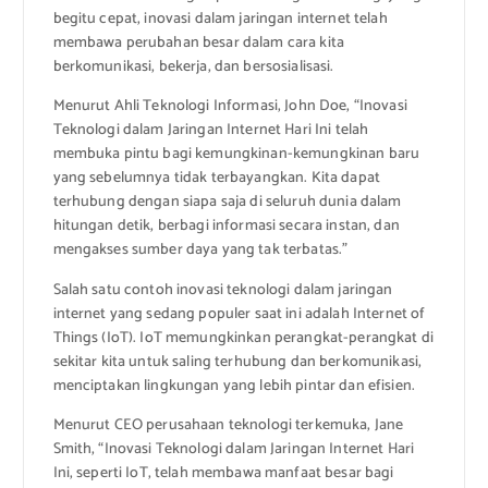
begitu cepat, inovasi dalam jaringan internet telah
membawa perubahan besar dalam cara kita
berkomunikasi, bekerja, dan bersosialisasi.
Menurut Ahli Teknologi Informasi, John Doe, “Inovasi
Teknologi dalam Jaringan Internet Hari Ini telah
membuka pintu bagi kemungkinan-kemungkinan baru
yang sebelumnya tidak terbayangkan. Kita dapat
terhubung dengan siapa saja di seluruh dunia dalam
hitungan detik, berbagi informasi secara instan, dan
mengakses sumber daya yang tak terbatas.”
Salah satu contoh inovasi teknologi dalam jaringan
internet yang sedang populer saat ini adalah Internet of
Things (IoT). IoT memungkinkan perangkat-perangkat di
sekitar kita untuk saling terhubung dan berkomunikasi,
menciptakan lingkungan yang lebih pintar dan efisien.
Menurut CEO perusahaan teknologi terkemuka, Jane
Smith, “Inovasi Teknologi dalam Jaringan Internet Hari
Ini, seperti IoT, telah membawa manfaat besar bagi