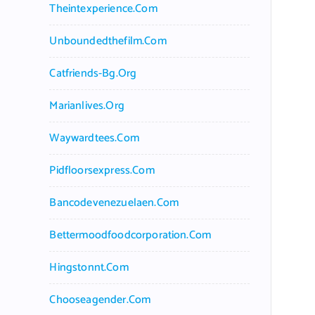
Theintexperience.com
Unboundedthefilm.com
Catfriends-Bg.org
Marianlives.org
Waywardtees.com
Pidfloorsexpress.com
Bancodevenezuelaen.com
Bettermoodfoodcorporation.com
Hingstonnt.com
Chooseagender.com