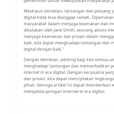
pemerintah untuk mewujudkan masyarakat yan
Meskipun demikian, tantangan dan peluang ya
digital tidak bisa dianggap remeh. Diperluka
masyarakat dalam menjaga keamanan dan mema
dikatakan oleh Jane Smith, seorang aktivis i
menjaga keamanan dan privasi dalam menggu
baik, kita dapat menghadapi tantangan dan m
digital dengan baik.”
Dengan demikian, penting bagi kita semua u
menghadapi tantangan dan memanfaatkan pe
internet di era digital. Dengan kerjasama y
dan privasi, kita dapat menciptakan lingkun
pihak. Semoga artikel ini dapat memberikan
mengelola jaringan internet di era digital.