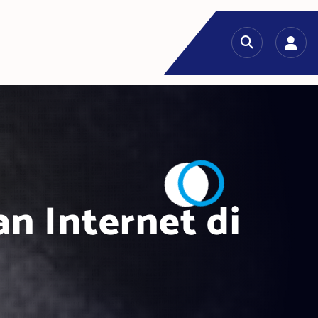
n Internet di