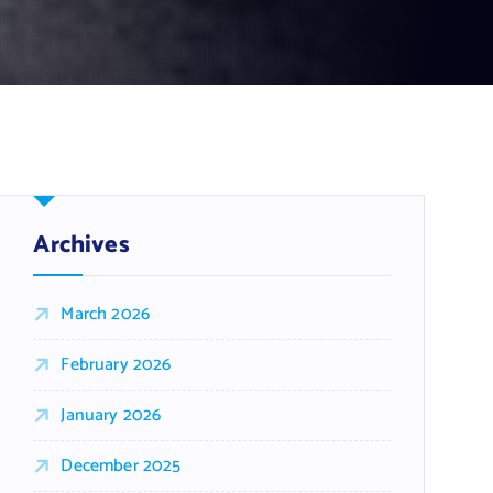
Archives
March 2026
February 2026
January 2026
December 2025