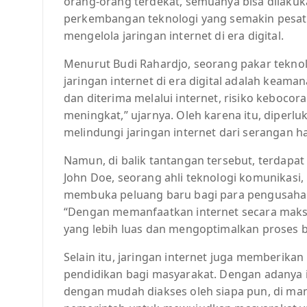
orang-orang terdekat, semuanya bisa dilakuk
perkembangan teknologi yang semakin pesat
mengelola jaringan internet di era digital.
Menurut Budi Rahardjo, seorang pakar tekno
jaringan internet di era digital adalah keam
dan diterima melalui internet, risiko kebocor
meningkat,” ujarnya. Oleh karena itu, diperl
melindungi jaringan internet dari serangan 
Namun, di balik tantangan tersebut, terdapa
John Doe, seorang ahli teknologi komunikasi
membuka peluang baru bagi para pengusaha 
“Dengan memanfaatkan internet secara maks
yang lebih luas dan mengoptimalkan proses b
Selain itu, jaringan internet juga memberik
pendidikan bagi masyarakat. Dengan adanya 
dengan mudah diakses oleh siapa pun, di mana