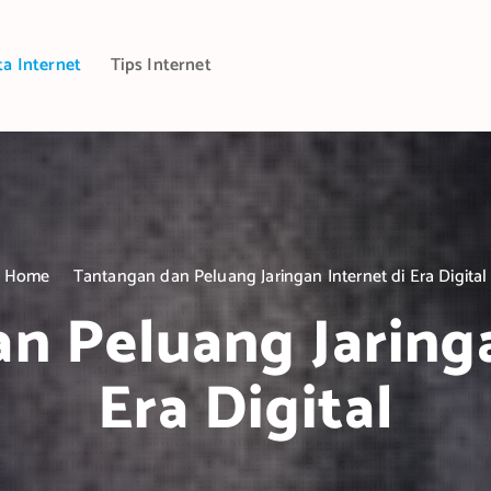
ta Internet
Tips Internet
Home
Tantangan dan Peluang Jaringan Internet di Era Digital
n Peluang Jaringa
Era Digital