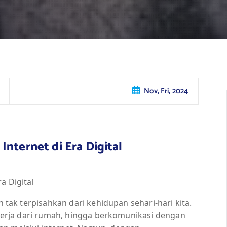
Nov, Fri, 2024
nternet di Era Digital
a Digital
an tak terpisahkan dari kehidupan sehari-hari kita.
bekerja dari rumah, hingga berkomunikasi dengan