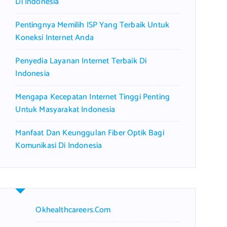
Di Indonesia
Pentingnya Memilih ISP Yang Terbaik Untuk
Koneksi Internet Anda
Penyedia Layanan Internet Terbaik Di
Indonesia
Mengapa Kecepatan Internet Tinggi Penting
Untuk Masyarakat Indonesia
Manfaat Dan Keunggulan Fiber Optik Bagi
Komunikasi Di Indonesia
Okhealthcareers.com