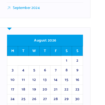
September 2024
August 2026
M
T
W
T
F
S
S
1
2
3
4
5
6
7
8
9
10
11
12
13
14
15
16
17
18
19
20
21
22
23
24
25
26
27
28
29
30