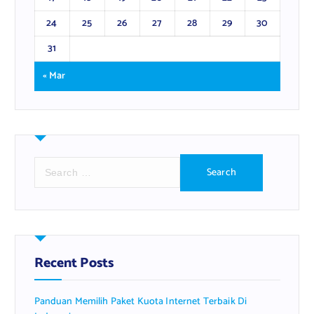
24
25
26
27
28
29
30
31
« Mar
S
e
a
r
c
h
f
Recent Posts
o
r
Panduan Memilih Paket Kuota Internet Terbaik Di
: