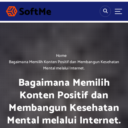
S
k
i
p
t
o
c
o
n
Home
t
Bagaimana Memilih Konten Positif dan Membangun Kesehatan
e
Mental melalui Internet.
n
Bagaimana Memilih
t
Konten Positif dan
Membangun Kesehatan
Mental melalui Internet.