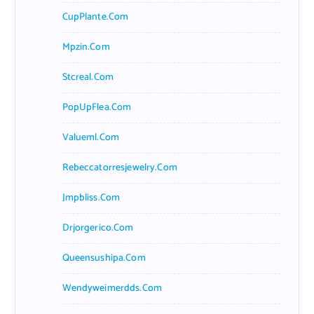
CupPlante.com
Mpzin.com
Stcreal.com
PopUpFlea.com
Valueml.com
Rebeccatorresjewelry.com
Jmpbliss.com
Drjorgerico.com
Queensushipa.com
Wendyweimerdds.com