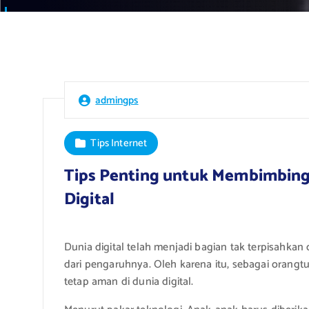
admingps
Tips Internet
Tips Penting untuk Membimbing
Digital
Dunia digital telah menjadi bagian tak terpisahkan 
dari pengaruhnya. Oleh karena itu, sebagai orangt
tetap aman di dunia digital.