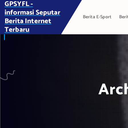
GPSYFL -
S
k
informasi Seputar
Berita E-Sport
Beri
i
Berita Internet
p
Terbaru
t
o
c
o
n
t
e
Arc
n
t