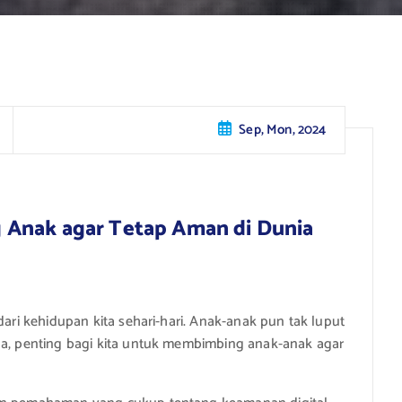
Sep, Mon, 2024
 Anak agar Tetap Aman di Dunia
dari kehidupan kita sehari-hari. Anak-anak pun tak luput
ua, penting bagi kita untuk membimbing anak-anak agar