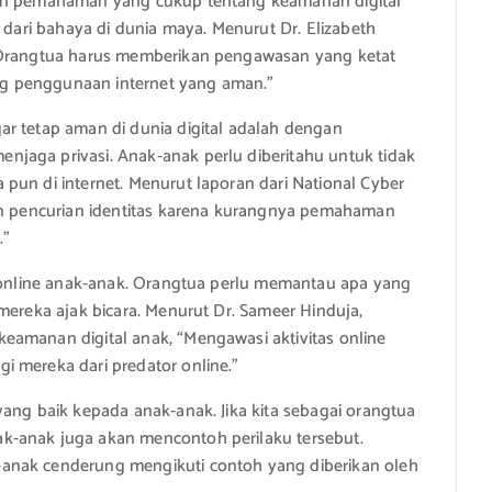
kan pemahaman yang cukup tentang keamanan digital
a dari bahaya di dunia maya. Menurut Dr. Elizabeth
 “Orangtua harus memberikan pengawasan yang ketat
g penggunaan internet yang aman.”
ar tetap aman di dunia digital adalah dengan
jaga privasi. Anak-anak perlu diberitahu untuk tidak
pun di internet. Menurut laporan dari National Cyber
ban pencurian identitas karena kurangnya pemahaman
.”
s online anak-anak. Orangtua perlu memantau apa yang
mereka ajak bicara. Menurut Dr. Sameer Hinduja,
eamanan digital anak, “Mengawasi aktivitas online
i mereka dari predator online.”
yang baik kepada anak-anak. Jika kita sebagai orangtua
k-anak juga akan mencontoh perilaku tersebut.
anak cenderung mengikuti contoh yang diberikan oleh