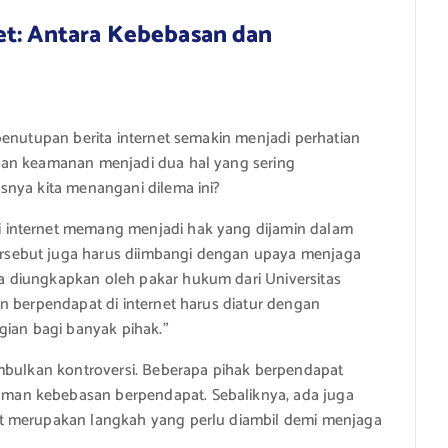
et: Antara Kebebasan dan
penutupan berita internet semakin menjadi perhatian
dan keamanan menjadi dua hal yang sering
snya kita menangani dilema ini?
 internet memang menjadi hak yang dijamin dalam
sebut juga harus diimbangi dengan upaya menjaga
 diungkapkan oleh pakar hukum dari Universitas
n berpendapat di internet harus diatur dengan
gian bagi banyak pihak.”
imbulkan kontroversi. Beberapa pihak berpendapat
an kebebasan berpendapat. Sebaliknya, ada juga
t merupakan langkah yang perlu diambil demi menjaga