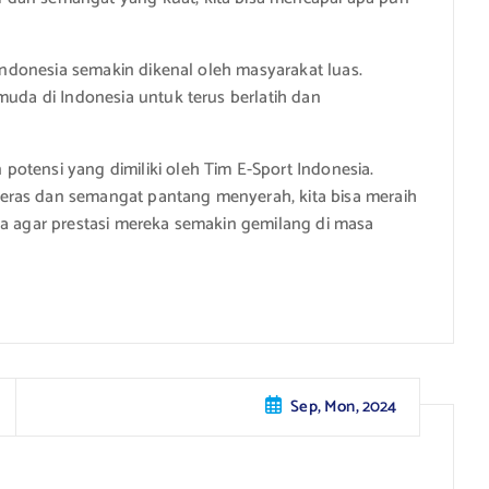
 Indonesia semakin dikenal oleh masyarakat luas.
muda di Indonesia untuk terus berlatih dan
otensi yang dimiliki oleh Tim E-Sport Indonesia.
eras dan semangat pantang menyerah, kita bisa meraih
ia agar prestasi mereka semakin gemilang di masa
Sep, Mon, 2024