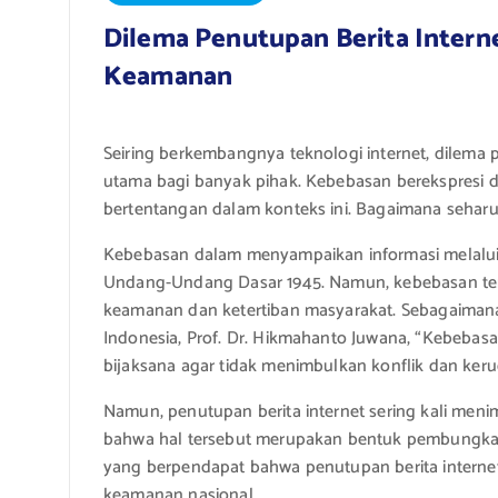
Dilema Penutupan Berita Intern
Keamanan
Seiring berkembangnya teknologi internet, dilema 
utama bagi banyak pihak. Kebebasan berekspresi 
bertentangan dalam konteks ini. Bagaimana seharu
Kebebasan dalam menyampaikan informasi melalui
Undang-Undang Dasar 1945. Namun, kebebasan ter
keamanan dan ketertiban masyarakat. Sebagaimana
Indonesia, Prof. Dr. Hikmahanto Juwana, “Kebebasa
bijaksana agar tidak menimbulkan konflik dan keru
Namun, penutupan berita internet sering kali men
bahwa hal tersebut merupakan bentuk pembungkam
yang berpendapat bahwa penutupan berita interne
keamanan nasional.