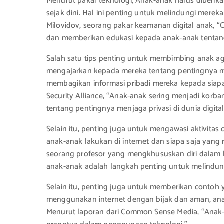
Menurut pakar teknologi, Anak-anak harus diberi
sejak dini. Hal ini penting untuk melindungi merek
Milovidov, seorang pakar keamanan digital anak,
dan memberikan edukasi kepada anak-anak tentan
Salah satu tips penting untuk membimbing anak ag
mengajarkan kepada mereka tentang pentingnya men
membagikan informasi pribadi mereka kepada siapa 
Security Alliance, “Anak-anak sering menjadi kor
tentang pentingnya menjaga privasi di dunia digital
Selain itu, penting juga untuk mengawasi aktivita
anak-anak lakukan di internet dan siapa saja yang 
seorang profesor yang mengkhususkan diri dalam k
anak-anak adalah langkah penting untuk melindung
Selain itu, penting juga untuk memberikan contoh 
menggunakan internet dengan bijak dan aman, ana
Menurut laporan dari Common Sense Media, “Anak-