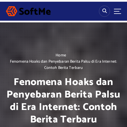
S
k
i
p
t
o
c
o
n
Home
t
Fenomena Hoaks dan Penyebaran Berita Palsu di Era Internet:
e
Contoh Berita Terbaru
n
Fenomena Hoaks dan
t
Penyebaran Berita Palsu
di Era Internet: Contoh
Berita Terbaru