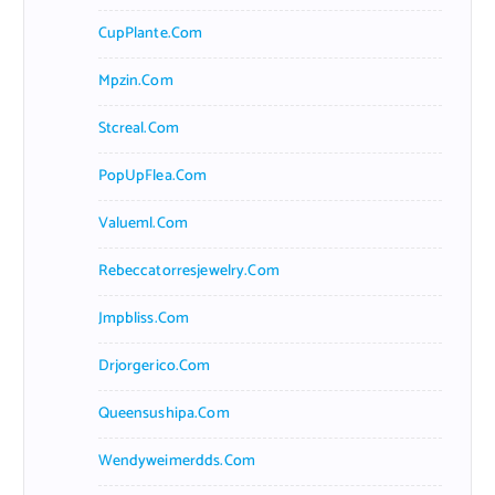
CupPlante.com
Mpzin.com
Stcreal.com
PopUpFlea.com
Valueml.com
Rebeccatorresjewelry.com
Jmpbliss.com
Drjorgerico.com
Queensushipa.com
Wendyweimerdds.com