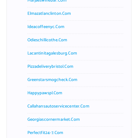
Marjaeswinebar.com
Elmazatlanclinton.com
Ideacoffeenyc.com
Odieschillicothe.com
Lacantinitagalesburg.com
Pizzadeliverybristol.com
Greenstarsmogcheck.com
Happypawspl.com
Callahansautoservicecenter.com
Georgiascornermarket.com
Perfectfit24-7.com