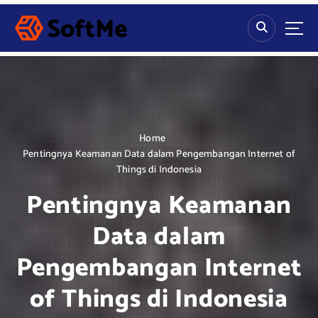
S
k
i
p
t
o
c
o
n
Home
t
Pentingnya Keamanan Data dalam Pengembangan Internet of
e
Things di Indonesia
n
Pentingnya Keamanan
t
Data dalam
Pengembangan Internet
of Things di Indonesia