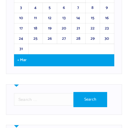
3
4
5
6
7
8
9
10
11
12
13
14
15
16
17
18
19
20
21
22
23
24
25
26
27
28
29
30
31
« Mar
S
e
a
r
c
h