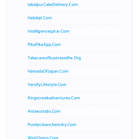
JabalpurCakeDelivery.com
Halobjd.com
Intelligenceqatar.com
PikaPikaApp.com
Takecareofbusinessdfw.org
HamadaOfJapan.com
VersifyLifestyle.com
Kingscreekadventures.com
Antaeuslabs.com
Purelycleanchemdry.com
WishOping.com