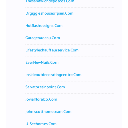
Thesandwichdepotcos.com
Drgiggleshouseofpain.com
Hotflashdesigns.com
Garagenadeau.com
Lifestylechauffeurservice.com
EverNewNails.com
Insideoutdecoratingcentre.com
Salvatoresinpoint.com
Jovialfloralco.com
Johnlscotthometeam.com
U-Seehomes.com