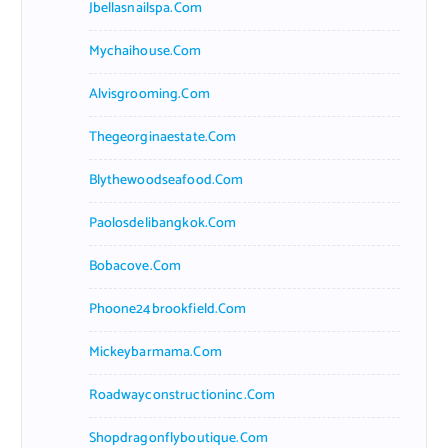
Jbellasnailspa.com
Mychaihouse.com
Alvisgrooming.com
Thegeorginaestate.com
Blythewoodseafood.com
Paolosdelibangkok.com
Bobacove.com
Phoone24brookfield.com
Mickeybarmama.com
Roadwayconstructioninc.com
Shopdragonflyboutique.com