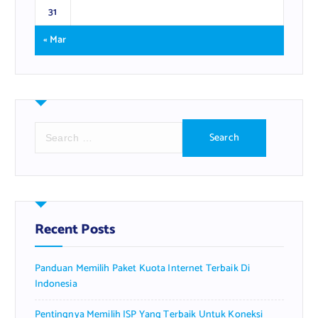
31
« Mar
S
e
a
r
c
h
f
Recent Posts
o
r
Panduan Memilih Paket Kuota Internet Terbaik Di
:
Indonesia
Pentingnya Memilih ISP Yang Terbaik Untuk Koneksi