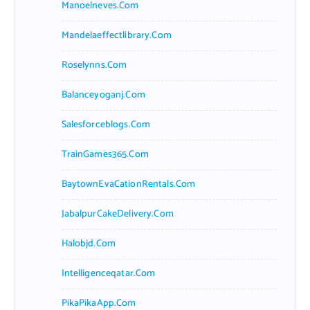
Manoelneves.com
Mandelaeffectlibrary.com
Roselynns.com
Balanceyoganj.com
Salesforceblogs.com
TrainGames365.com
BaytownEvaCationRentals.com
JabalpurCakeDelivery.com
Halobjd.com
Intelligenceqatar.com
PikaPikaApp.com