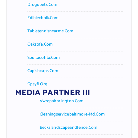
Drogopets.com
Ediblechalk.com
Tabletennisnearme.com
Oaksofa.com
Soultacohtx.com
Capishcaps.com
Gpsyfl.org
MEDIA PARTNER III
Vwrepairarlington.com
Cleaningservicebaltimore-Md.com
Beckslandscapeandfence.com