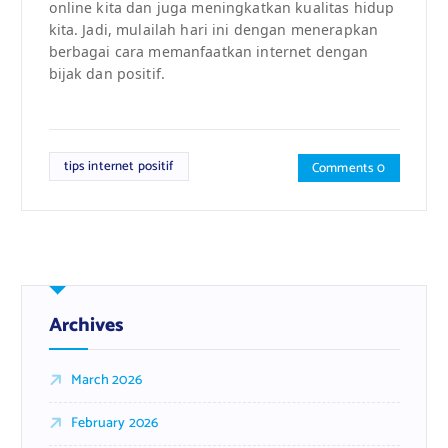
online kita dan juga meningkatkan kualitas hidup
kita. Jadi, mulailah hari ini dengan menerapkan
berbagai cara memanfaatkan internet dengan
bijak dan positif.
tips internet positif
Comments 0
Archives
March 2026
February 2026