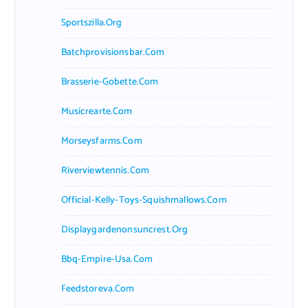
Sportszilla.org
Batchprovisionsbar.com
Brasserie-Gobette.com
Musicrearte.com
Morseysfarms.com
Riverviewtennis.com
Official-Kelly-Toys-Squishmallows.com
Displaygardenonsuncrest.org
Bbq-Empire-Usa.com
Feedstoreva.com