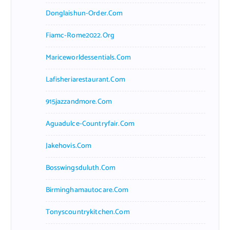
Donglaishun-Order.com
Fiamc-Rome2022.org
Mariceworldessentials.com
Lafisheriarestaurant.com
915jazzandmore.com
Aguadulce-Countryfair.com
Jakehovis.com
Bosswingsduluth.com
Birminghamautocare.com
Tonyscountrykitchen.com