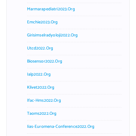
Marmarapediatri2023.org
Emchie2023.org
Girisimselradyoloji2022.org
Utcd2022.org
Biosensor2022.org
Ialp2022.org
Klivet2022.org
Ifac-Hms2022.org
Taoms2022.org
Iias-Euromena-Conference2022.org