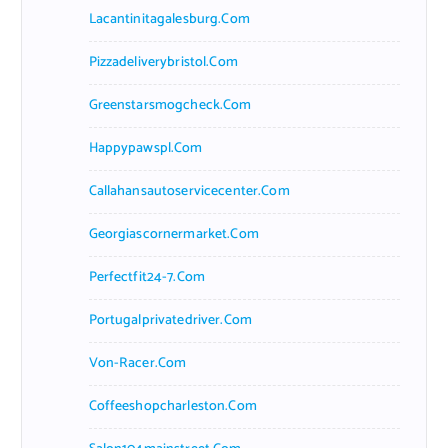
Lacantinitagalesburg.com
Pizzadeliverybristol.com
Greenstarsmogcheck.com
Happypawspl.com
Callahansautoservicecenter.com
Georgiascornermarket.com
Perfectfit24-7.com
Portugalprivatedriver.com
Von-Racer.com
Coffeeshopcharleston.com