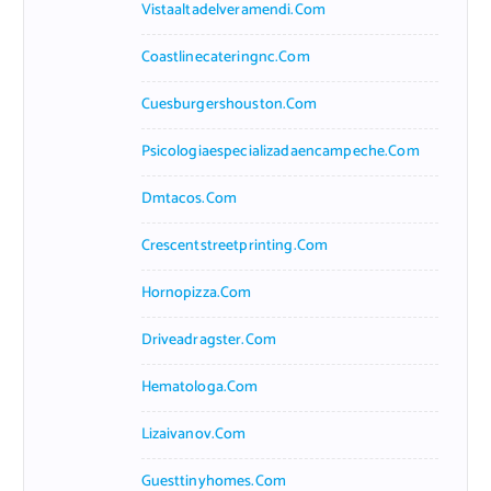
Vistaaltadelveramendi.com
Coastlinecateringnc.com
Cuesburgershouston.com
Psicologiaespecializadaencampeche.com
Dmtacos.com
Crescentstreetprinting.com
Hornopizza.com
Driveadragster.com
Hematologa.com
Lizaivanov.com
Guesttinyhomes.com