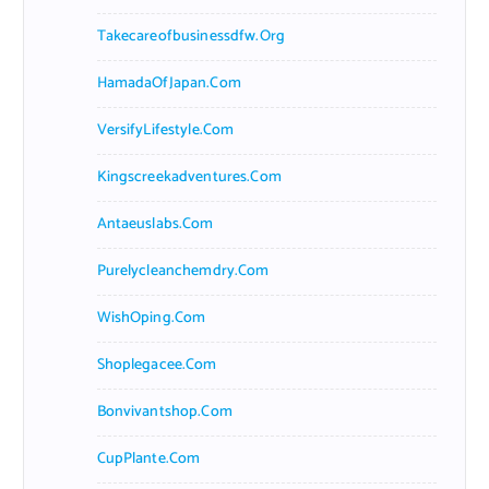
Takecareofbusinessdfw.org
HamadaOfJapan.com
VersifyLifestyle.com
Kingscreekadventures.com
Antaeuslabs.com
Purelycleanchemdry.com
WishOping.com
Shoplegacee.com
Bonvivantshop.com
CupPlante.com