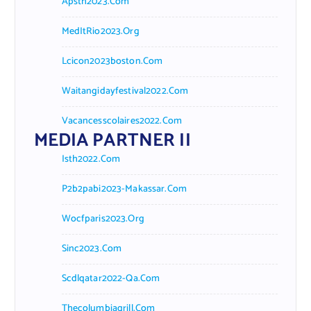
Apsth2023.com
MedItRio2023.org
Lcicon2023boston.com
Waitangidayfestival2022.com
Vacancesscolaires2022.com
MEDIA PARTNER II
Isth2022.com
P2b2pabi2023-Makassar.com
Wocfparis2023.org
Sinc2023.com
Scdlqatar2022-Qa.com
Thecolumbiagrill.com