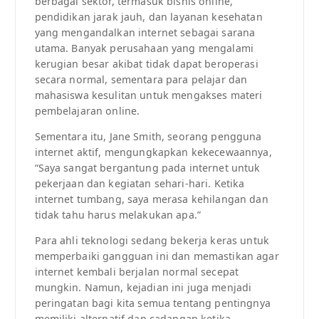
berbagai sektor, termasuk bisnis online,
pendidikan jarak jauh, dan layanan kesehatan
yang mengandalkan internet sebagai sarana
utama. Banyak perusahaan yang mengalami
kerugian besar akibat tidak dapat beroperasi
secara normal, sementara para pelajar dan
mahasiswa kesulitan untuk mengakses materi
pembelajaran online.
Sementara itu, Jane Smith, seorang pengguna
internet aktif, mengungkapkan kekecewaannya,
“Saya sangat bergantung pada internet untuk
pekerjaan dan kegiatan sehari-hari. Ketika
internet tumbang, saya merasa kehilangan dan
tidak tahu harus melakukan apa.”
Para ahli teknologi sedang bekerja keras untuk
memperbaiki gangguan ini dan memastikan agar
internet kembali berjalan normal secepat
mungkin. Namun, kejadian ini juga menjadi
peringatan bagi kita semua tentang pentingnya
memiliki alternatif dan cadangan ketika