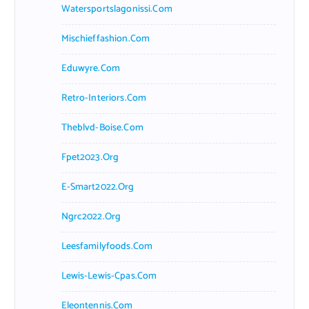
Watersportslagonissi.com
Mischieffashion.com
Eduwyre.com
Retro-Interiors.com
Theblvd-Boise.com
Fpet2023.org
E-Smart2022.org
Ngrc2022.org
Leesfamilyfoods.com
Lewis-Lewis-Cpas.com
Eleontennis.com