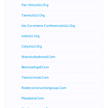
Ifac-Hms2022.org
Taoms2022.org
Iias-Euromena-Conference2022.org
Ivd2022.org
Csity2022.org
Ibsarstudyabroad.com
Bennusehgall.com
Tsecincinnati.com
Roderconstructiongroup.com
Plazabatai.com