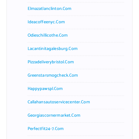
Elmazatlanclinton.com
Ideacoffeenyc.com
Odieschillicothe.com
Lacantinitagalesburg.com
Pizzadeliverybristol.com
Greenstarsmogcheck.com
Happypawspl.com
Callahansautoservicecenter.com
Georgiascornermarket.com
Perfectfit24-7.com