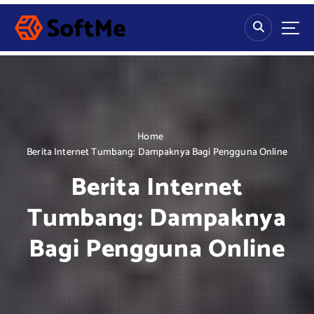
S
k
i
p
t
o
c
o
n
Home
t
Berita Internet Tumbang: Dampaknya Bagi Pengguna Online
e
Berita Internet
n
t
Tumbang: Dampaknya
Bagi Pengguna Online