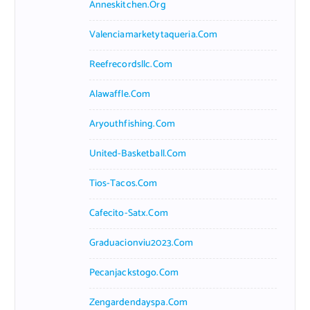
Anneskitchen.org
Valenciamarketytaqueria.com
Reefrecordsllc.com
Alawaffle.com
Aryouthfishing.com
United-Basketball.com
Tios-Tacos.com
Cafecito-Satx.com
Graduacionviu2023.com
Pecanjackstogo.com
Zengardendayspa.com