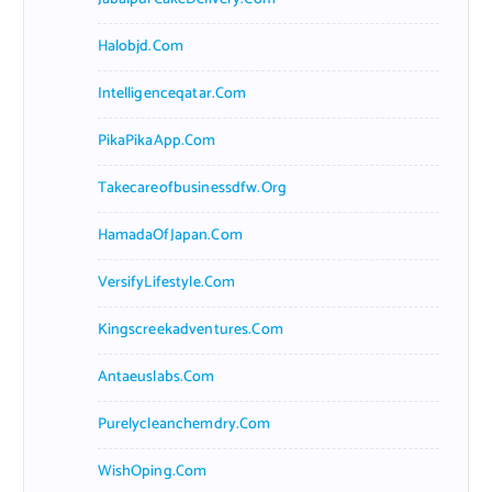
Halobjd.com
Intelligenceqatar.com
PikaPikaApp.com
Takecareofbusinessdfw.org
HamadaOfJapan.com
VersifyLifestyle.com
Kingscreekadventures.com
Antaeuslabs.com
Purelycleanchemdry.com
WishOping.com