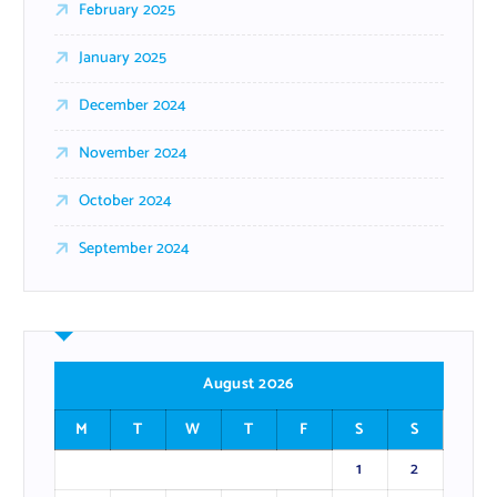
February 2025
January 2025
December 2024
November 2024
October 2024
September 2024
August 2026
M
T
W
T
F
S
S
1
2