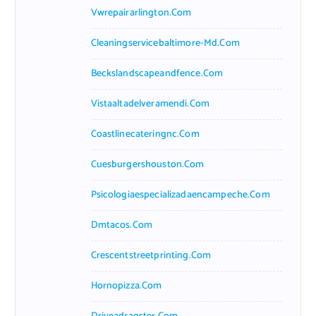
Vwrepairarlington.com
Cleaningservicebaltimore-Md.com
Beckslandscapeandfence.com
Vistaaltadelveramendi.com
Coastlinecateringnc.com
Cuesburgershouston.com
Psicologiaespecializadaencampeche.com
Dmtacos.com
Crescentstreetprinting.com
Hornopizza.com