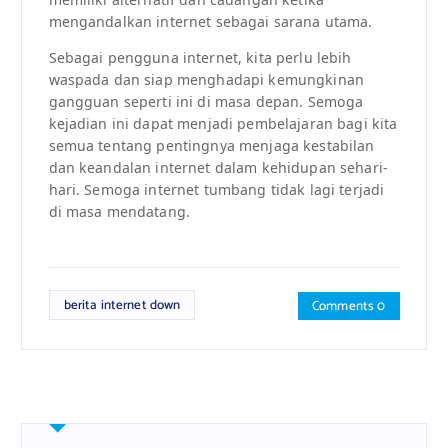
mengandalkan internet sebagai sarana utama.
Sebagai pengguna internet, kita perlu lebih
waspada dan siap menghadapi kemungkinan
gangguan seperti ini di masa depan. Semoga
kejadian ini dapat menjadi pembelajaran bagi kita
semua tentang pentingnya menjaga kestabilan
dan keandalan internet dalam kehidupan sehari-
hari. Semoga internet tumbang tidak lagi terjadi
di masa mendatang.
berita internet down
Comments 0