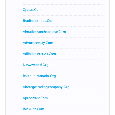
Cyetus.com
Bradfordshops.com
Almadenranchsanjose.com
Advocatevijay.com
Adlibilimler2023.com
Naswwebed.org
Balithut-Manado.org
Alteregotradingcompany.org
Aprce2022.com
Ibie2022.com