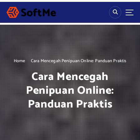
S
k
i
p
t
o
c
o
n
Home
Cara Mencegah Penipuan Online: Panduan Praktis
t
Cara Mencegah
e
n
Penipuan Online:
t
Panduan Praktis