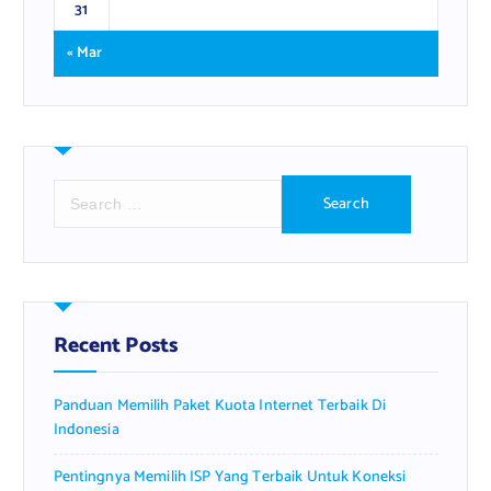
31
« Mar
S
e
a
r
c
h
f
Recent Posts
o
r
Panduan Memilih Paket Kuota Internet Terbaik Di
:
Indonesia
Pentingnya Memilih ISP Yang Terbaik Untuk Koneksi