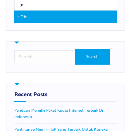
31
« Mar
S
e
a
r
c
h
f
Recent Posts
o
r
Panduan Memilih Paket Kuota Internet Terbaik Di
:
Indonesia
Pentingnya Memilih ISP Yang Terbaik Untuk Koneksi