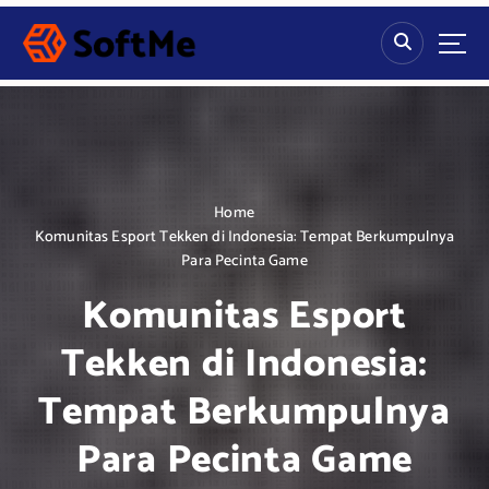
S
k
i
p
t
o
c
o
n
Home
t
Komunitas Esport Tekken di Indonesia: Tempat Berkumpulnya
e
Para Pecinta Game
n
Komunitas Esport
t
Tekken di Indonesia:
Tempat Berkumpulnya
Para Pecinta Game