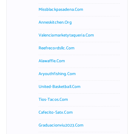
Missblackpasadena.com
Anneskitchen.org
Valenciamarketytaqueria.com
Reefrecordsllc.com
Alawaffle.com
Aryouthfishing.com
United-Basketball.com
Tios-Tacos.com
Cafecito-Satx.com
Graduacionviu2023.com