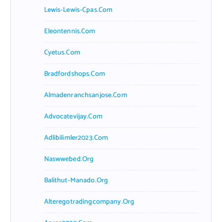
Lewis-Lewis-Cpas.com
Eleontennis.com
Cyetus.com
Bradfordshops.com
Almadenranchsanjose.com
Advocatevijay.com
Adlibilimler2023.com
Naswwebed.org
Balithut-Manado.org
Alteregotradingcompany.org