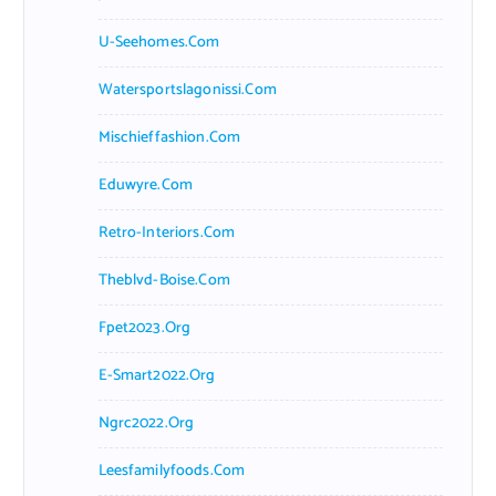
U-Seehomes.com
Watersportslagonissi.com
Mischieffashion.com
Eduwyre.com
Retro-Interiors.com
Theblvd-Boise.com
Fpet2023.org
E-Smart2022.org
Ngrc2022.org
Leesfamilyfoods.com