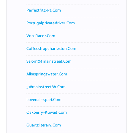
Perfectfit24-7.com
Portugalprivatedriver.com
Von-Racer.com
Coffeeshopcharleston.com
Salon104mainstreet.com
Alkaspringswater.com
318mainstreet8h.com
Lovenailsspari.com
Oakberry-Kuwait.com
Quartzliterary.com