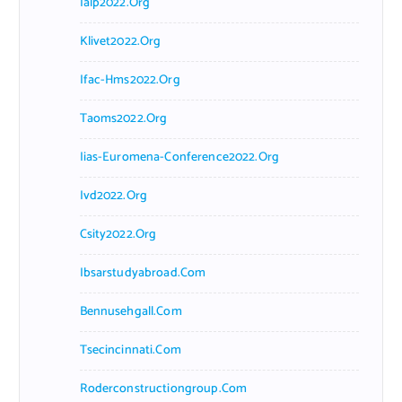
Ialp2022.org
Klivet2022.org
Ifac-Hms2022.org
Taoms2022.org
Iias-Euromena-Conference2022.org
Ivd2022.org
Csity2022.org
Ibsarstudyabroad.com
Bennusehgall.com
Tsecincinnati.com
Roderconstructiongroup.com