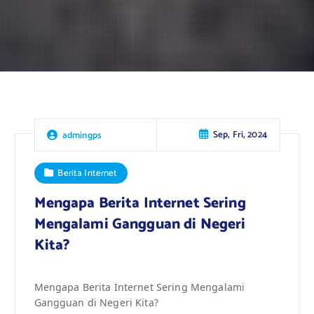
Sep, Fri, 2024
admingps
Berita Internet
Mengapa Berita Internet Sering
Mengalami Gangguan di Negeri
Kita?
Mengapa Berita Internet Sering Mengalami
Gangguan di Negeri Kita?