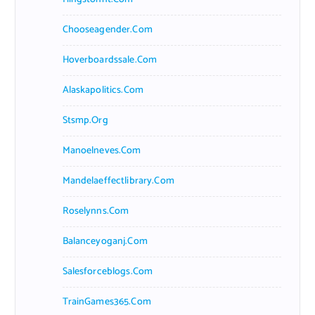
Chooseagender.com
Hoverboardssale.com
Alaskapolitics.com
Stsmp.org
Manoelneves.com
Mandelaeffectlibrary.com
Roselynns.com
Balanceyoganj.com
Salesforceblogs.com
TrainGames365.com