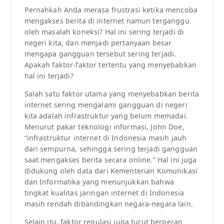
Pernahkah Anda merasa frustrasi ketika mencoba
mengakses berita di internet namun terganggu
oleh masalah koneksi? Hal ini sering terjadi di
negeri kita, dan menjadi pertanyaan besar
mengapa gangguan tersebut sering terjadi.
Apakah faktor-faktor tertentu yang menyebabkan
hal ini terjadi?
Salah satu faktor utama yang menyebabkan berita
internet sering mengalami gangguan di negeri
kita adalah infrastruktur yang belum memadai.
Menurut pakar teknologi informasi, John Doe,
“infrastruktur internet di Indonesia masih jauh
dari sempurna, sehingga sering terjadi gangguan
saat mengakses berita secara online.” Hal ini juga
didukung oleh data dari Kementerian Komunikasi
dan Informatika yang menunjukkan bahwa
tingkat kualitas jaringan internet di Indonesia
masih rendah dibandingkan negara-negara lain.
Selain itu, faktor regulasi juga turut berperan