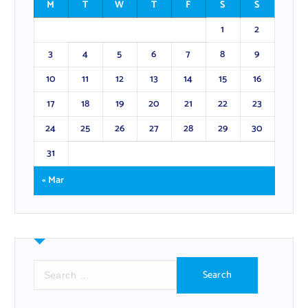
M
T
W
T
F
S
S
1
2
3
4
5
6
7
8
9
10
11
12
13
14
15
16
17
18
19
20
21
22
23
24
25
26
27
28
29
30
31
« Mar
S
e
a