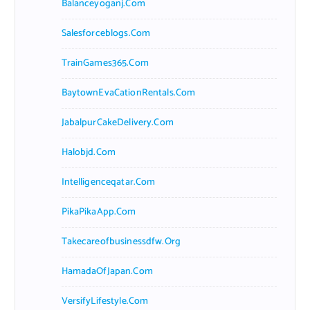
Balanceyoganj.com
Salesforceblogs.com
TrainGames365.com
BaytownEvaCationRentals.com
JabalpurCakeDelivery.com
Halobjd.com
Intelligenceqatar.com
PikaPikaApp.com
Takecareofbusinessdfw.org
HamadaOfJapan.com
VersifyLifestyle.com