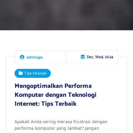
Dec, Wed, 2024
admingps
Tips Internet
Mengoptimalkan Performa
Komputer dengan Teknologi
Internet: Tips Terbaik
Apakah Anda sering merasa frustrasi dengan
performa komputer yang lambat? Jangan