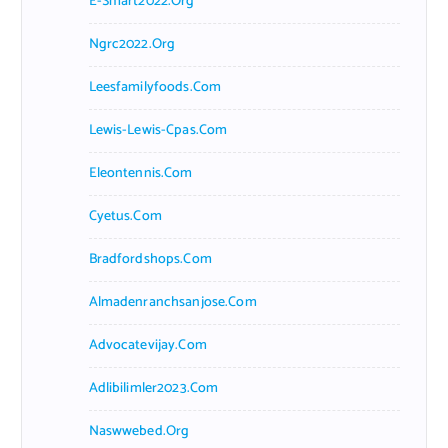
E-Smart2022.org
Ngrc2022.org
Leesfamilyfoods.com
Lewis-Lewis-Cpas.com
Eleontennis.com
Cyetus.com
Bradfordshops.com
Almadenranchsanjose.com
Advocatevijay.com
Adlibilimler2023.com
Naswwebed.org