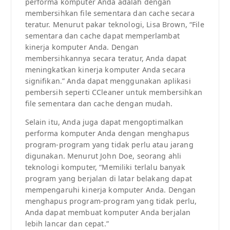
performa komputer Anda adalah dengan
membersihkan file sementara dan cache secara
teratur. Menurut pakar teknologi, Lisa Brown, “File
sementara dan cache dapat memperlambat
kinerja komputer Anda. Dengan
membersihkannya secara teratur, Anda dapat
meningkatkan kinerja komputer Anda secara
signifikan.” Anda dapat menggunakan aplikasi
pembersih seperti CCleaner untuk membersihkan
file sementara dan cache dengan mudah.
Selain itu, Anda juga dapat mengoptimalkan
performa komputer Anda dengan menghapus
program-program yang tidak perlu atau jarang
digunakan. Menurut John Doe, seorang ahli
teknologi komputer, “Memiliki terlalu banyak
program yang berjalan di latar belakang dapat
mempengaruhi kinerja komputer Anda. Dengan
menghapus program-program yang tidak perlu,
Anda dapat membuat komputer Anda berjalan
lebih lancar dan cepat.”