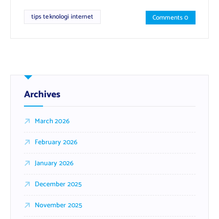
tips teknologi internet
Comments 0
Archives
March 2026
February 2026
January 2026
December 2025
November 2025