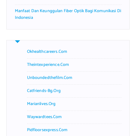
Manfaat Dan Keunggulan Fiber Optik Bagi Komunikasi Di
Indonesia
Okhealthcareers.com
Theintexperience.com
Unboundedthefilm.com
Catfriends-Bg.org
Marianlives.org
Waywardtees.com
Pidfloorsexpress.com