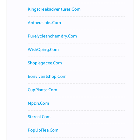
Kingscreekadventures.com
Antaeuslabs.com
Purelycleanchemdry.com
WishOping.com
Shoplegacee.com
Bonvivantshop.com
CupPlante.com
Mpzin.com
Stcreal.com
PopUpFlea.com