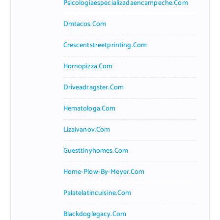
Psicologiaespecializadaencampeche.com
Dmtacos.com
Crescentstreetprinting.com
Hornopizza.com
Driveadragster.com
Hematologa.com
Lizaivanov.com
Guesttinyhomes.com
Home-Plow-By-Meyer.com
Palatelatincuisine.com
Blackdoglegacy.com