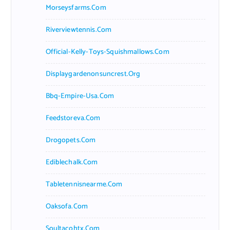
Morseysfarms.com
Riverviewtennis.com
Official-Kelly-Toys-Squishmallows.com
Displaygardenonsuncrest.org
Bbq-Empire-Usa.com
Feedstoreva.com
Drogopets.com
Ediblechalk.com
Tabletennisnearme.com
Oaksofa.com
Soultacohtx.com