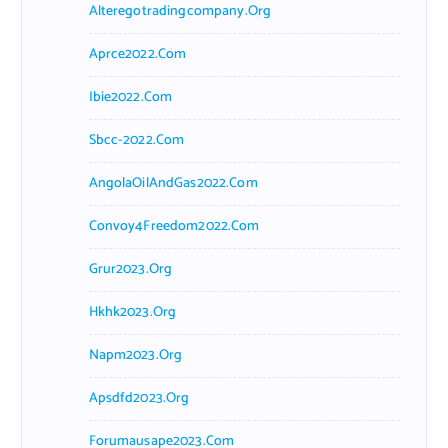
Alteregotradingcompany.org
Aprce2022.com
Ibie2022.com
Sbcc-2022.com
AngolaOilAndGas2022.com
Convoy4Freedom2022.com
Grur2023.org
Hkhk2023.org
Napm2023.org
Apsdfd2023.org
Forumausape2023.com