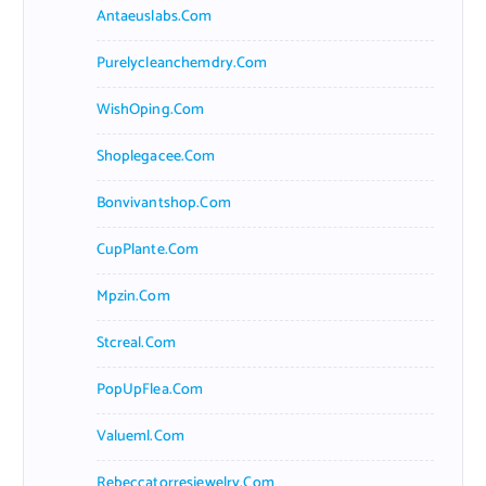
Antaeuslabs.com
Purelycleanchemdry.com
WishOping.com
Shoplegacee.com
Bonvivantshop.com
CupPlante.com
Mpzin.com
Stcreal.com
PopUpFlea.com
Valueml.com
Rebeccatorresjewelry.com