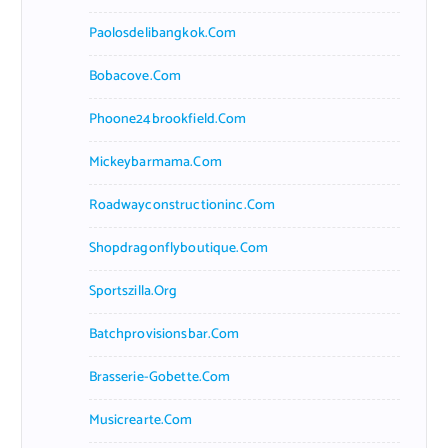
Paolosdelibangkok.com
Bobacove.com
Phoone24brookfield.com
Mickeybarmama.com
Roadwayconstructioninc.com
Shopdragonflyboutique.com
Sportszilla.org
Batchprovisionsbar.com
Brasserie-Gobette.com
Musicrearte.com