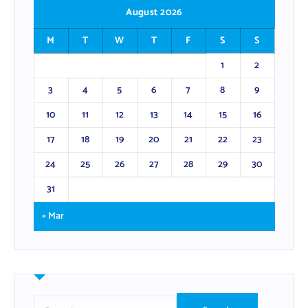
August 2026
M
T
W
T
F
S
S
1
2
3
4
5
6
7
8
9
10
11
12
13
14
15
16
17
18
19
20
21
22
23
24
25
26
27
28
29
30
31
« Mar
S