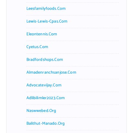
Leesfamilyfoods.com
Lewis-Lewis-Cpas.com
Eleontennis.com
Cyetus.com
Bradfordshops.com
Almadenranchsanjose.com
Advocatevijay.com
Adlibilimler2023.com
Naswwebed.org
Balithut-Manado.org