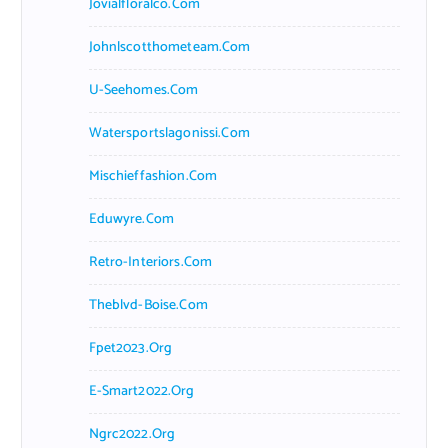
Jovialfloralco.com
Johnlscotthometeam.com
U-Seehomes.com
Watersportslagonissi.com
Mischieffashion.com
Eduwyre.com
Retro-Interiors.com
Theblvd-Boise.com
Fpet2023.org
E-Smart2022.org
Ngrc2022.org