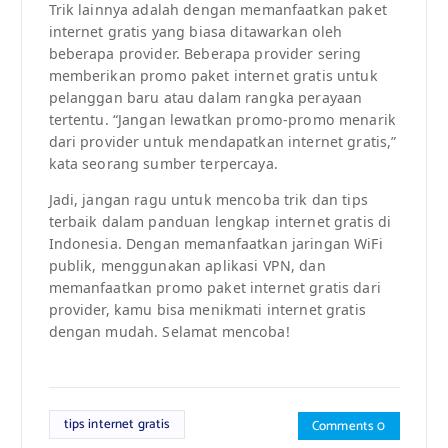
Trik lainnya adalah dengan memanfaatkan paket
internet gratis yang biasa ditawarkan oleh
beberapa provider. Beberapa provider sering
memberikan promo paket internet gratis untuk
pelanggan baru atau dalam rangka perayaan
tertentu. “Jangan lewatkan promo-promo menarik
dari provider untuk mendapatkan internet gratis,”
kata seorang sumber terpercaya.
Jadi, jangan ragu untuk mencoba trik dan tips
terbaik dalam panduan lengkap internet gratis di
Indonesia. Dengan memanfaatkan jaringan WiFi
publik, menggunakan aplikasi VPN, dan
memanfaatkan promo paket internet gratis dari
provider, kamu bisa menikmati internet gratis
dengan mudah. Selamat mencoba!
tips internet gratis
Comments 0