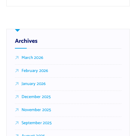
Archives
March 2026
February 2026
January 2026
December 2025
November 2025
September 2025