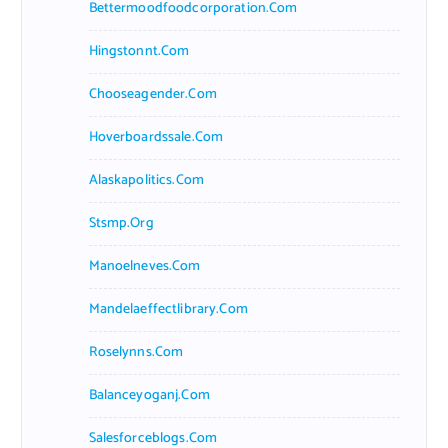
Bettermoodfoodcorporation.com
Hingstonnt.com
Chooseagender.com
Hoverboardssale.com
Alaskapolitics.com
Stsmp.org
Manoelneves.com
Mandelaeffectlibrary.com
Roselynns.com
Balanceyoganj.com
Salesforceblogs.com