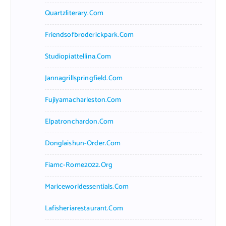
Quartzliterary.com
Friendsofbroderickpark.com
Studiopiattellina.com
Jannagrillspringfield.com
Fujiyamacharleston.com
Elpatronchardon.com
Donglaishun-Order.com
Fiamc-Rome2022.org
Mariceworldessentials.com
Lafisheriarestaurant.com