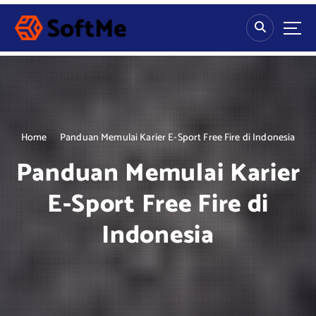
S
k
i
p
t
o
c
o
n
Home
Panduan Memulai Karier E-Sport Free Fire di Indonesia
t
Panduan Memulai Karier
e
n
E-Sport Free Fire di
t
Indonesia