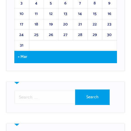
3
4
5
6
7
8
9
10
11
12
13
14
15
16
17
18
19
20
21
22
23
24
25
26
27
28
29
30
31
« Mar
S
e
a
r
c
h