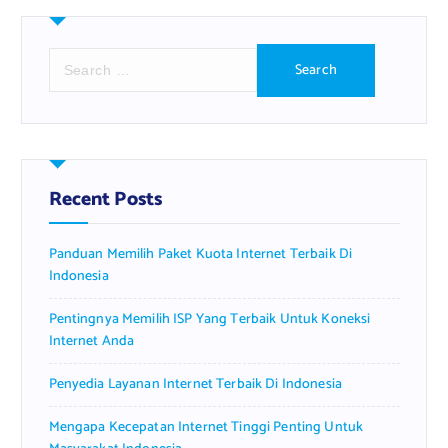
S
e
a
r
c
h
f
Recent Posts
o
r
Panduan Memilih Paket Kuota Internet Terbaik Di
:
Indonesia
Pentingnya Memilih ISP Yang Terbaik Untuk Koneksi
Internet Anda
Penyedia Layanan Internet Terbaik Di Indonesia
Mengapa Kecepatan Internet Tinggi Penting Untuk