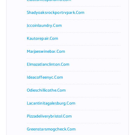
Shadyoaksrockportrvpark.com
Jccoinlaundry.com
Kautorepair.com
Marjaeswinebar.com
Elmazatlanclinton.com
Ideacoffeenyc.com
Odieschillicothe.com
Lacantinitagalesburg.com
Pizzadeliverybristol.com
Greenstarsmogcheck.com