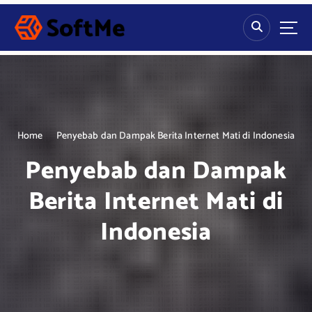
S
k
i
p
t
o
c
o
n
Home
Penyebab dan Dampak Berita Internet Mati di Indonesia
t
Penyebab dan Dampak
e
n
Berita Internet Mati di
t
Indonesia