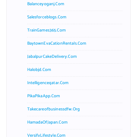
Balanceyoganj.com
Salesforceblogs.com
TrainGames365.com
BaytownEvaCationRentals.com
JabalpurCakeDelivery.com
Halobjd.com
Intelligenceqatar.com
PikaPikaApp.com
Takecareofbusinessdfw.org
HamadaOfJapan.com
VersifyLifestyle.com