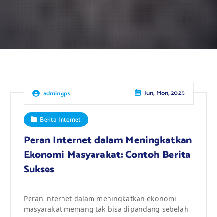
Jun, Mon, 2025
admingps
Berita Internet
Peran Internet dalam Meningkatkan
Ekonomi Masyarakat: Contoh Berita
Sukses
Peran internet dalam meningkatkan ekonomi
masyarakat memang tak bisa dipandang sebelah