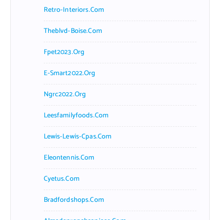
Retro-Interiors.com
Theblvd-Boise.com
Fpet2023.org
E-Smart2022.org
Ngrc2022.org
Leesfamilyfoods.com
Lewis-Lewis-Cpas.com
Eleontennis.com
Cyetus.com
Bradfordshops.com