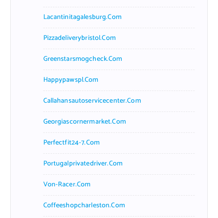
Lacantinitagalesburg.com
Pizzadeliverybristol.com
Greenstarsmogcheck.com
Happypawspl.com
Callahansautoservicecenter.com
Georgiascornermarket.com
Perfectfit24-7.com
Portugalprivatedriver.com
Von-Racer.com
Coffeeshopcharleston.com