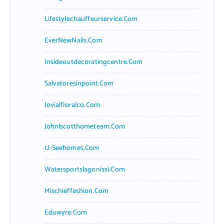
Lifestylechauffeurservice.com
EverNewNails.com
Insideoutdecoratingcentre.com
Salvatoresinpoint.com
Jovialfloralco.com
Johnlscotthometeam.com
U-Seehomes.com
Watersportslagonissi.com
Mischieffashion.com
Eduwyre.com