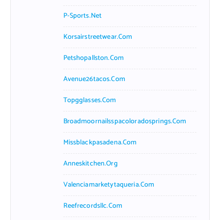
P-Sports.net
Korsairstreetwear.com
Petshopallston.com
Avenue26tacos.com
Topgglasses.com
Broadmoornailsspacoloradosprings.com
Missblackpasadena.com
Anneskitchen.org
Valenciamarketytaqueria.com
Reefrecordsllc.com