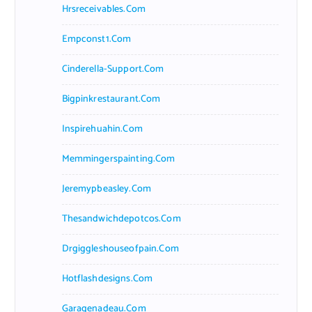
Hrsreceivables.com
Empconst1.com
Cinderella-Support.com
Bigpinkrestaurant.com
Inspirehuahin.com
Memmingerspainting.com
Jeremypbeasley.com
Thesandwichdepotcos.com
Drgiggleshouseofpain.com
Hotflashdesigns.com
Garagenadeau.com