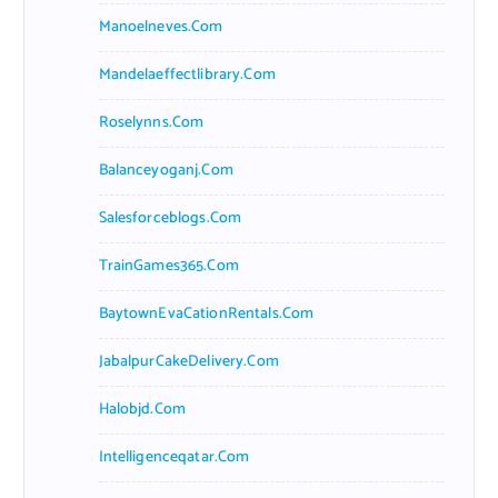
Manoelneves.com
Mandelaeffectlibrary.com
Roselynns.com
Balanceyoganj.com
Salesforceblogs.com
TrainGames365.com
BaytownEvaCationRentals.com
JabalpurCakeDelivery.com
Halobjd.com
Intelligenceqatar.com