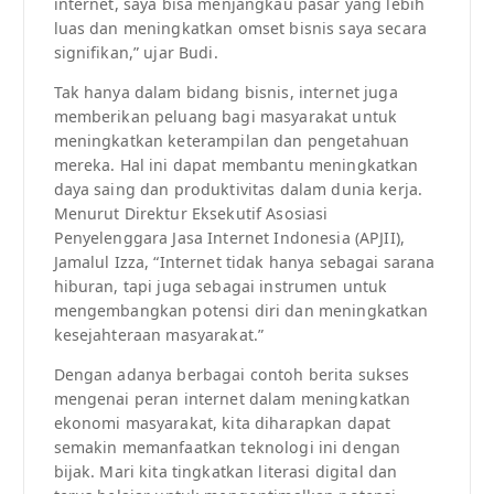
internet, saya bisa menjangkau pasar yang lebih
luas dan meningkatkan omset bisnis saya secara
signifikan,” ujar Budi.
Tak hanya dalam bidang bisnis, internet juga
memberikan peluang bagi masyarakat untuk
meningkatkan keterampilan dan pengetahuan
mereka. Hal ini dapat membantu meningkatkan
daya saing dan produktivitas dalam dunia kerja.
Menurut Direktur Eksekutif Asosiasi
Penyelenggara Jasa Internet Indonesia (APJII),
Jamalul Izza, “Internet tidak hanya sebagai sarana
hiburan, tapi juga sebagai instrumen untuk
mengembangkan potensi diri dan meningkatkan
kesejahteraan masyarakat.”
Dengan adanya berbagai contoh berita sukses
mengenai peran internet dalam meningkatkan
ekonomi masyarakat, kita diharapkan dapat
semakin memanfaatkan teknologi ini dengan
bijak. Mari kita tingkatkan literasi digital dan