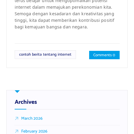
terus belajar untuk mengoptimalkan potensi
internet dalam memajukan perekonomian kita.
Semoga dengan kesadaran dan kreativitas yang
tinggi, kita dapat memberikan kontribusi positif
bagi kemajuan bangsa dan negara.
contoh berita tentang internet
Comments 0
Archives
March 2026
February 2026