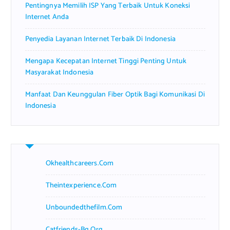
Pentingnya Memilih ISP Yang Terbaik Untuk Koneksi
Internet Anda
Penyedia Layanan Internet Terbaik Di Indonesia
Mengapa Kecepatan Internet Tinggi Penting Untuk
Masyarakat Indonesia
Manfaat Dan Keunggulan Fiber Optik Bagi Komunikasi Di
Indonesia
Okhealthcareers.com
Theintexperience.com
Unboundedthefilm.com
Catfriends-Bg.org