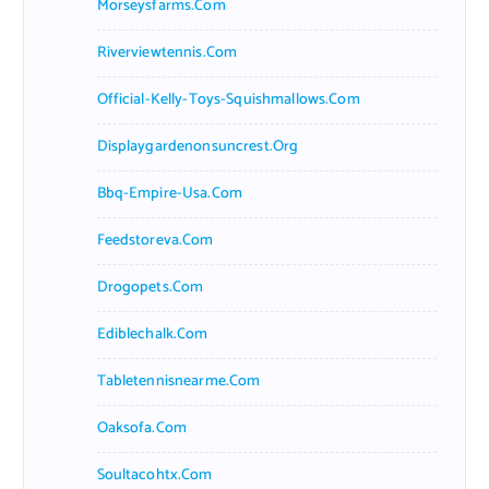
Morseysfarms.com
Riverviewtennis.com
Official-Kelly-Toys-Squishmallows.com
Displaygardenonsuncrest.org
Bbq-Empire-Usa.com
Feedstoreva.com
Drogopets.com
Ediblechalk.com
Tabletennisnearme.com
Oaksofa.com
Soultacohtx.com