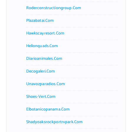
Roderconstructiongroup.com
Plazabatai.com
Hawkscayresort.com
Hellonquads.com
Diarioanimales.com
Decogaleri.com
Unavozparadios.com
Shoes-Vert.com
Elbotanicopanama.com
Shadyoaksrockportrvpark.com