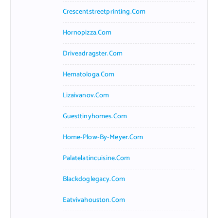
Crescentstreetprinting.com
Hornopizza.com
Driveadragster.com
Hematologa.com
Lizaivanov.com
Guesttinyhomes.com
Home-Plow-By-Meyer.com
Palatelatincuisine.com
Blackdoglegacy.com
Eatvivahouston.com