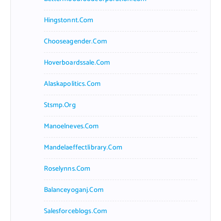
Hingstonnt.com
Chooseagender.com
Hoverboardssale.com
Alaskapolitics.com
Stsmp.org
Manoelneves.com
Mandelaeffectlibrary.com
Roselynns.com
Balanceyoganj.com
Salesforceblogs.com