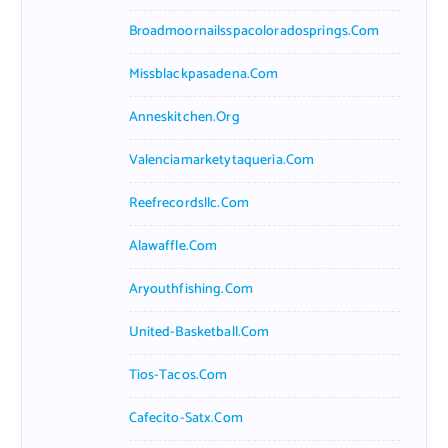
Broadmoornailsspacoloradosprings.com
Missblackpasadena.com
Anneskitchen.org
Valenciamarketytaqueria.com
Reefrecordsllc.com
Alawaffle.com
Aryouthfishing.com
United-Basketball.com
Tios-Tacos.com
Cafecito-Satx.com