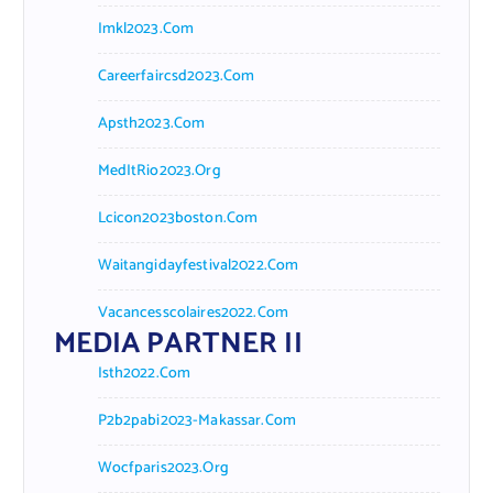
Imkl2023.com
Careerfaircsd2023.com
Apsth2023.com
MedItRio2023.org
Lcicon2023boston.com
Waitangidayfestival2022.com
Vacancesscolaires2022.com
MEDIA PARTNER II
Isth2022.com
P2b2pabi2023-Makassar.com
Wocfparis2023.org