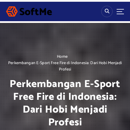
S
k
i
p
t
o
c
o
n
Home
t
Perkembangan E-Sport Free Fire di Indonesia: Dari Hobi Menjadi
e
Profesi
n
Perkembangan E-Sport
t
Free Fire di Indonesia:
Dari Hobi Menjadi
Profesi