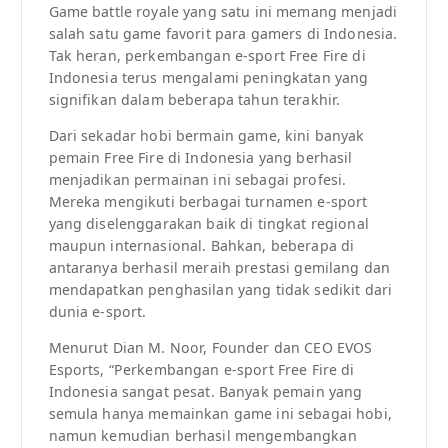
Game battle royale yang satu ini memang menjadi
salah satu game favorit para gamers di Indonesia.
Tak heran, perkembangan e-sport Free Fire di
Indonesia terus mengalami peningkatan yang
signifikan dalam beberapa tahun terakhir.
Dari sekadar hobi bermain game, kini banyak
pemain Free Fire di Indonesia yang berhasil
menjadikan permainan ini sebagai profesi.
Mereka mengikuti berbagai turnamen e-sport
yang diselenggarakan baik di tingkat regional
maupun internasional. Bahkan, beberapa di
antaranya berhasil meraih prestasi gemilang dan
mendapatkan penghasilan yang tidak sedikit dari
dunia e-sport.
Menurut Dian M. Noor, Founder dan CEO EVOS
Esports, “Perkembangan e-sport Free Fire di
Indonesia sangat pesat. Banyak pemain yang
semula hanya memainkan game ini sebagai hobi,
namun kemudian berhasil mengembangkan