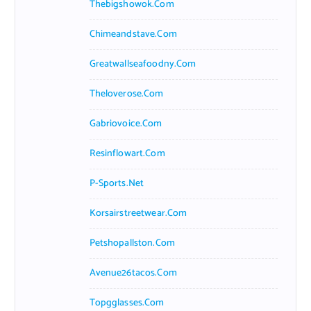
Thebigshowok.com
Chimeandstave.com
Greatwallseafoodny.com
Theloverose.com
Gabriovoice.com
Resinflowart.com
P-Sports.net
Korsairstreetwear.com
Petshopallston.com
Avenue26tacos.com
Topgglasses.com