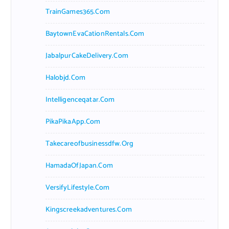
TrainGames365.com
BaytownEvaCationRentals.com
JabalpurCakeDelivery.com
Halobjd.com
Intelligenceqatar.com
PikaPikaApp.com
Takecareofbusinessdfw.org
HamadaOfJapan.com
VersifyLifestyle.com
Kingscreekadventures.com