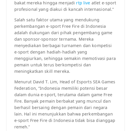
bakat mereka hingga menjadi
rtp live
atlet e-sport
profesional yang diakui di kancah internasional.”
Salah satu faktor utama yang mendukung
perkembangan e-sport Free Fire di Indonesia
adalah dukungan dari pihak pengembang game
dan sponsor-sponsor ternama. Mereka
menyediakan berbagai turnamen dan kompetisi
e-sport dengan hadiah-hadiah yang
menggiurkan, sehingga semakin memotivasi para
pemain untuk terus berkompetisi dan
meningkatkan skill mereka.
Menurut David T. Lim, Head of Esports SEA Games
Federation, “Indonesia memiliki potensi besar
dalam dunia e-sport, terutama dalam game Free
Fire. Banyak pemain berbakat yang muncul dan
berhasil bersaing dengan pemain dari negara
lain. Hal ini menunjukkan bahwa perkembangan
e-sport Free Fire di Indonesia tidak bisa dianggap
remeh.”