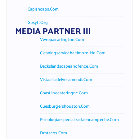
Capishcaps.com
Gpsyfl.org
MEDIA PARTNER III
Vwrepairarlington.com
Cleaningservicebaltimore-Md.com
Beckslandscapeandfence.com
Vistaaltadelveramendi.com
Coastlinecateringnc.com
Cuesburgershouston.com
Psicologiaespecializadaencampeche.com
Dmtacos.com