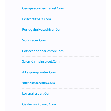
Georgiascornermarket.com
Perfectfit24-7.com
Portugalprivatedriver.com
Von-Racer.com
Coffeeshopcharleston.com
Salon104mainstreet.com
Alkaspringswater.com
318mainstreet8h.com
Lovenailsspari.com
Oakberry-Kuwait.com