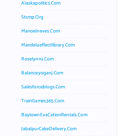
Alaskapolitics.com
Stsmp.org
Manoelneves.com
Mandelaeffectlibrary.com
Roselynns.com
Balanceyoganj.com
Salesforceblogs.com
TrainGames365.com
BaytownEvaCationRentals.com
JabalpurCakeDelivery.com