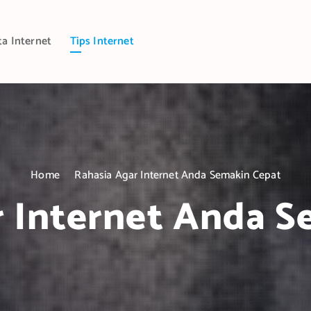
ta Internet
Tips Internet
Home
Rahasia Agar Internet Anda Semakin Cepat
r Internet Anda S