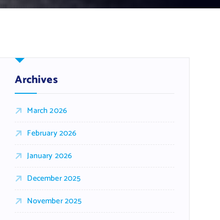
Archives
March 2026
February 2026
January 2026
December 2025
November 2025