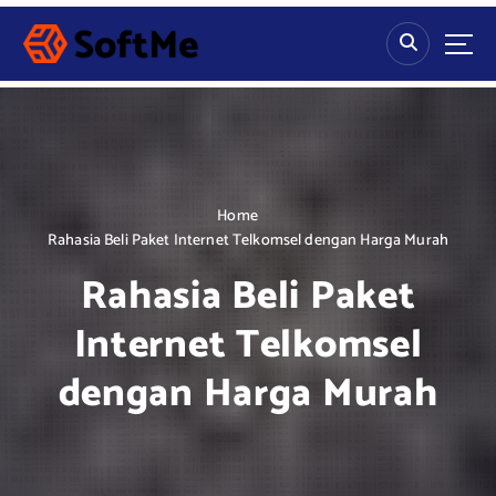
S
k
i
p
t
o
c
o
n
Home
t
Rahasia Beli Paket Internet Telkomsel dengan Harga Murah
e
Rahasia Beli Paket
n
t
Internet Telkomsel
dengan Harga Murah