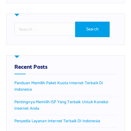
S
e
a
r
c
h
f
Recent Posts
o
r
Panduan Memilih Paket Kuota Internet Terbaik Di
:
Indonesia
Pentingnya Memilih ISP Yang Terbaik Untuk Koneksi
Internet Anda
Penyedia Layanan Internet Terbaik Di Indonesia