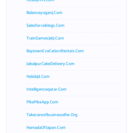
Roselynns.com
Balanceyoganj.com
Salesforceblogs.com
TrainGames365.com
BaytownEvaCationRentals.com
JabalpurCakeDelivery.com
Halobjd.com
Intelligenceqatar.com
PikaPikaApp.com
Takecareofbusinessdfw.org
HamadaOfJapan.com