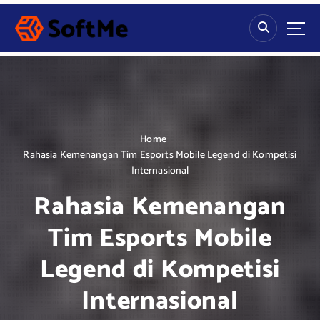
S
k
i
p
t
o
c
o
n
Home
t
Rahasia Kemenangan Tim Esports Mobile Legend di Kompetisi
e
Internasional
n
Rahasia Kemenangan
t
Tim Esports Mobile
Legend di Kompetisi
Internasional