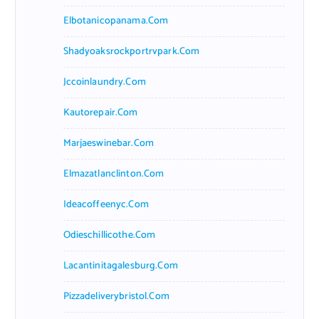
Elbotanicopanama.com
Shadyoaksrockportrvpark.com
Jccoinlaundry.com
Kautorepair.com
Marjaeswinebar.com
Elmazatlanclinton.com
Ideacoffeenyc.com
Odieschillicothe.com
Lacantinitagalesburg.com
Pizzadeliverybristol.com