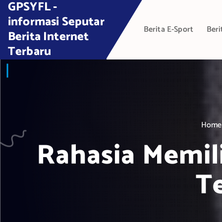
GPSYFL -
S
k
informasi Seputar
Berita E-Sport
Beri
i
Berita Internet
p
Terbaru
t
o
c
o
n
t
Home
e
Rahasia Memili
n
t
Te