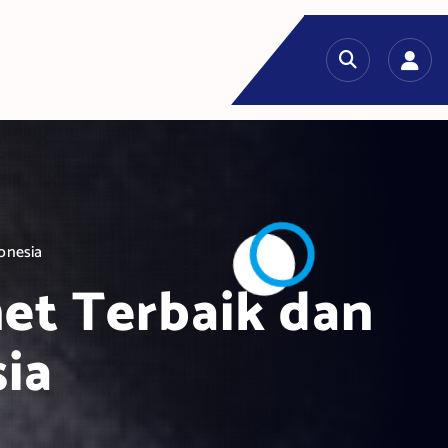
donesia
net Terbaik dan
sia