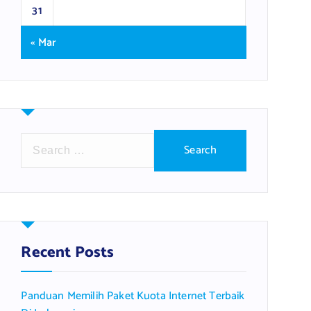
31
« Mar
S
e
a
r
c
h
f
Recent Posts
o
r
Panduan Memilih Paket Kuota Internet Terbaik
: