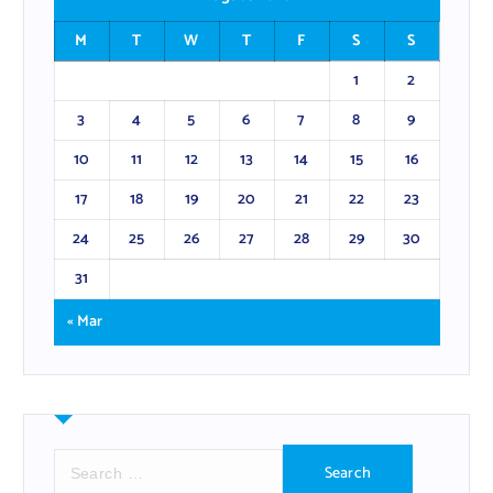
M
T
W
T
F
S
S
1
2
3
4
5
6
7
8
9
10
11
12
13
14
15
16
17
18
19
20
21
22
23
24
25
26
27
28
29
30
31
« Mar
S
e