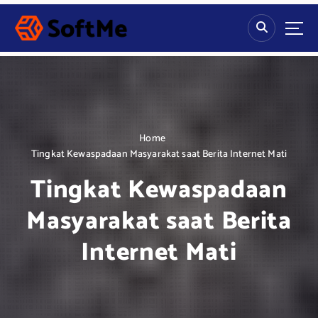
S
k
i
p
t
o
c
o
n
Home
t
Tingkat Kewaspadaan Masyarakat saat Berita Internet Mati
e
Tingkat Kewaspadaan
n
t
Masyarakat saat Berita
Internet Mati