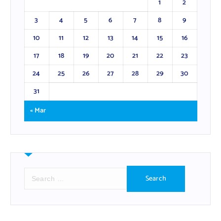
1
2
3
4
5
6
7
8
9
10
11
12
13
14
15
16
17
18
19
20
21
22
23
24
25
26
27
28
29
30
31
« Mar
S
e
a
r
c