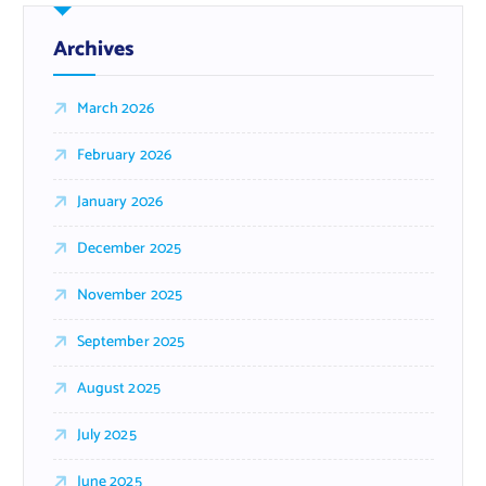
Archives
March 2026
February 2026
January 2026
December 2025
November 2025
September 2025
August 2025
July 2025
June 2025