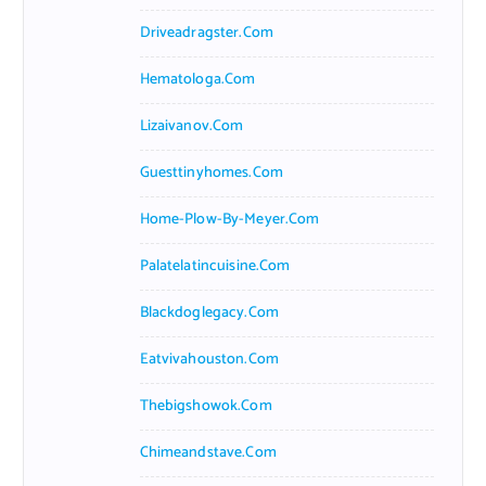
Driveadragster.com
Hematologa.com
Lizaivanov.com
Guesttinyhomes.com
Home-Plow-By-Meyer.com
Palatelatincuisine.com
Blackdoglegacy.com
Eatvivahouston.com
Thebigshowok.com
Chimeandstave.com