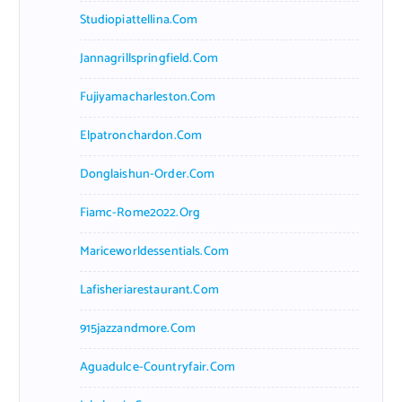
Studiopiattellina.com
Jannagrillspringfield.com
Fujiyamacharleston.com
Elpatronchardon.com
Donglaishun-Order.com
Fiamc-Rome2022.org
Mariceworldessentials.com
Lafisheriarestaurant.com
915jazzandmore.com
Aguadulce-Countryfair.com