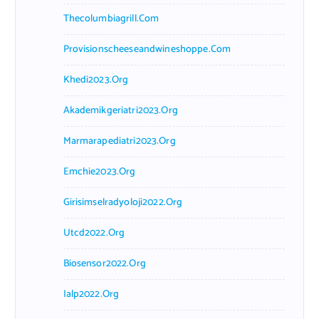
Thecolumbiagrill.com
Provisionscheeseandwineshoppe.com
Khedi2023.org
Akademikgeriatri2023.org
Marmarapediatri2023.org
Emchie2023.org
Girisimselradyoloji2022.org
Utcd2022.org
Biosensor2022.org
Ialp2022.org