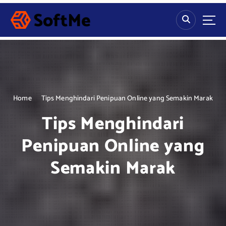
S
k
i
p
t
o
c
o
n
Home
Tips Menghindari Penipuan Online yang Semakin Marak
t
Tips Menghindari
e
n
Penipuan Online yang
t
Semakin Marak