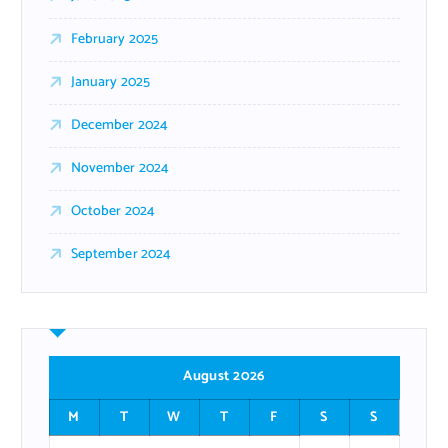
February 2025
January 2025
December 2024
November 2024
October 2024
September 2024
August 2026
M
T
W
T
F
S
S