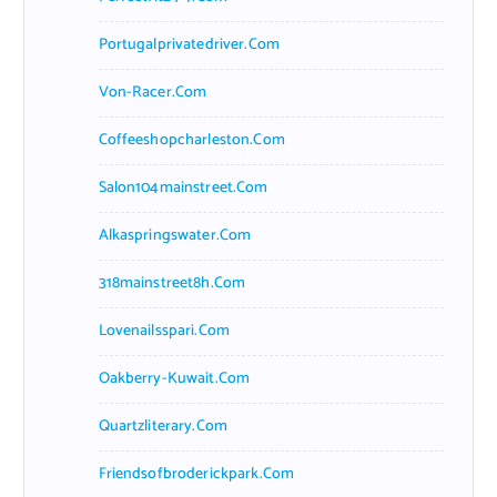
Portugalprivatedriver.com
Von-Racer.com
Coffeeshopcharleston.com
Salon104mainstreet.com
Alkaspringswater.com
318mainstreet8h.com
Lovenailsspari.com
Oakberry-Kuwait.com
Quartzliterary.com
Friendsofbroderickpark.com