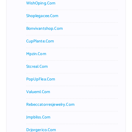
WishOping.com
Shoplegacee.com
Bonvivantshop.com
CupPlante.com
Mpzin.com
Stcreal.com
PopUpFlea.com
Valueml.com
Rebeccatorresjewelry.com
Jmpbliss.com
Drjorgerico.com