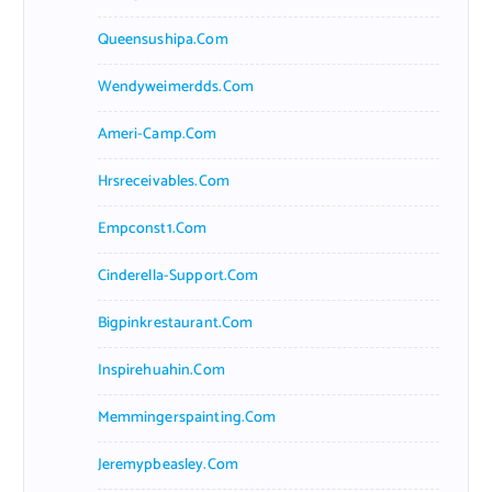
Queensushipa.com
Wendyweimerdds.com
Ameri-Camp.com
Hrsreceivables.com
Empconst1.com
Cinderella-Support.com
Bigpinkrestaurant.com
Inspirehuahin.com
Memmingerspainting.com
Jeremypbeasley.com