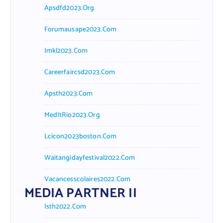
Apsdfd2023.org
Forumausape2023.com
Imkl2023.com
Careerfaircsd2023.com
Apsth2023.com
MedItRio2023.org
Lcicon2023boston.com
Waitangidayfestival2022.com
Vacancesscolaires2022.com
MEDIA PARTNER II
Isth2022.com