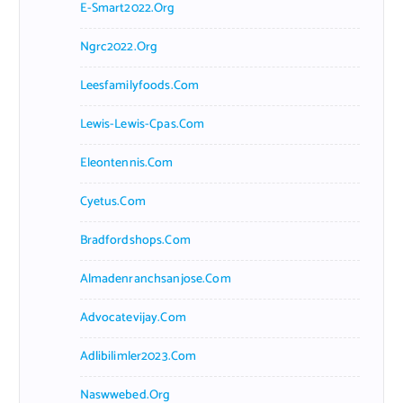
E-Smart2022.org
Ngrc2022.org
Leesfamilyfoods.com
Lewis-Lewis-Cpas.com
Eleontennis.com
Cyetus.com
Bradfordshops.com
Almadenranchsanjose.com
Advocatevijay.com
Adlibilimler2023.com
Naswwebed.org