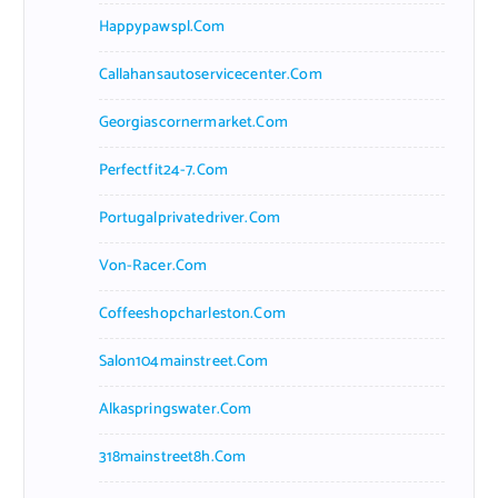
Happypawspl.com
Callahansautoservicecenter.com
Georgiascornermarket.com
Perfectfit24-7.com
Portugalprivatedriver.com
Von-Racer.com
Coffeeshopcharleston.com
Salon104mainstreet.com
Alkaspringswater.com
318mainstreet8h.com