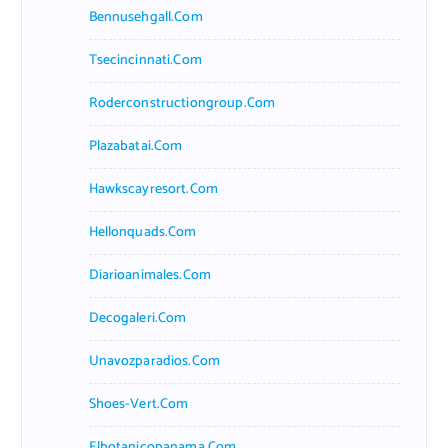
Bennusehgall.com
Tsecincinnati.com
Roderconstructiongroup.com
Plazabatai.com
Hawkscayresort.com
Hellonquads.com
Diarioanimales.com
Decogaleri.com
Unavozparadios.com
Shoes-Vert.com
Elbotanicopanama.com