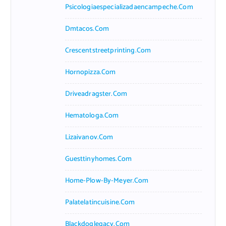
Psicologiaespecializadaencampeche.com
Dmtacos.com
Crescentstreetprinting.com
Hornopizza.com
Driveadragster.com
Hematologa.com
Lizaivanov.com
Guesttinyhomes.com
Home-Plow-By-Meyer.com
Palatelatincuisine.com
Blackdoglegacy.com