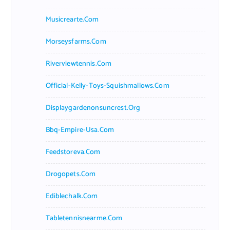
Musicrearte.com
Morseysfarms.com
Riverviewtennis.com
Official-Kelly-Toys-Squishmallows.com
Displaygardenonsuncrest.org
Bbq-Empire-Usa.com
Feedstoreva.com
Drogopets.com
Ediblechalk.com
Tabletennisnearme.com