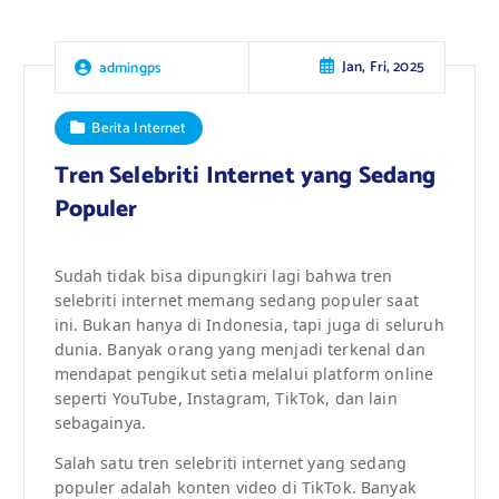
Jan, Fri, 2025
admingps
Berita Internet
Tren Selebriti Internet yang Sedang
Populer
Sudah tidak bisa dipungkiri lagi bahwa tren
selebriti internet memang sedang populer saat
ini. Bukan hanya di Indonesia, tapi juga di seluruh
dunia. Banyak orang yang menjadi terkenal dan
mendapat pengikut setia melalui platform online
seperti YouTube, Instagram, TikTok, dan lain
sebagainya.
Salah satu tren selebriti internet yang sedang
populer adalah konten video di TikTok. Banyak