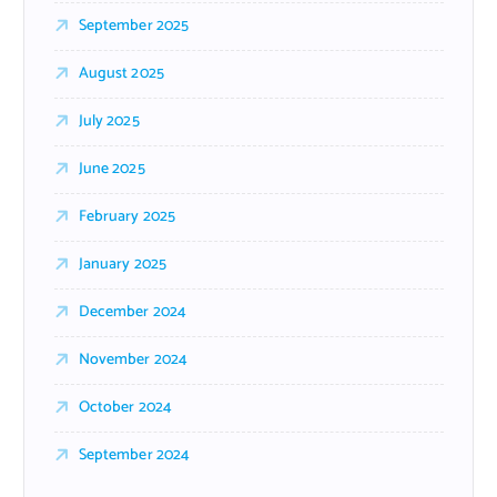
September 2025
August 2025
July 2025
June 2025
February 2025
January 2025
December 2024
November 2024
October 2024
September 2024