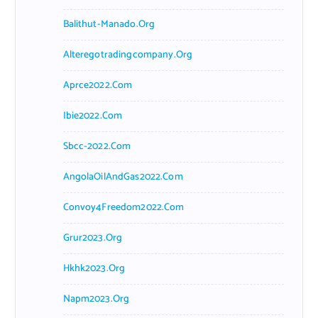
Balithut-Manado.org
Alteregotradingcompany.org
Aprce2022.com
Ibie2022.com
Sbcc-2022.com
AngolaOilAndGas2022.com
Convoy4Freedom2022.com
Grur2023.org
Hkhk2023.org
Napm2023.org