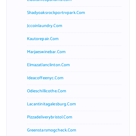
Shadyoaksrockportrvpark.com
Jccoinlaundry.com
Kautorepair.com
Marjaeswinebar.com
Elmazatlanclinton.com
Ideacoffeenyc.com
Odieschillicothe.com
Lacantinitagalesburg.com
Pizzadeliverybristol.com
Greenstarsmogcheck.com