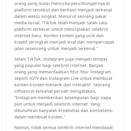
orang yang mulai mencoba peruntungannya di
platform tersebut dan berhasil menjadi terkenal
dalam waktu singkat. Menurut seorang pakar
media sosial, “TikTok telah menjadi salah satu
platform terbesar untuk menciptakan selebriti
internet baru. Konten-konten yang unik dan
kreatif seringkali menjadi viral dan mempercepat
jalan seseorang untuk menjadi terkenal.”
Selain TikTok, Instagram juga menjadi tempat
yang populer bagi selebriti internet. Banyak
orang yang memanfaatkan fitur-fitur Instagram
seperti IGTV dan Instagram Live untuk membuat
konten-konten menarik dan interaktif. Seorang
influencer terkenal pernah mengatakan,
“Instagram memberikan kesempatan bagi siapa
pun untuk menjadi selebriti internet. Yang
dibutuhkan hanyalah kreativitas dan konsistensi
dalam membuat konten.”
Namun, tidak semua selebriti internet mendapat