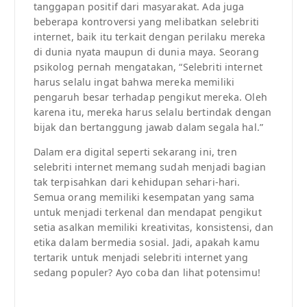
tanggapan positif dari masyarakat. Ada juga
beberapa kontroversi yang melibatkan selebriti
internet, baik itu terkait dengan perilaku mereka
di dunia nyata maupun di dunia maya. Seorang
psikolog pernah mengatakan, “Selebriti internet
harus selalu ingat bahwa mereka memiliki
pengaruh besar terhadap pengikut mereka. Oleh
karena itu, mereka harus selalu bertindak dengan
bijak dan bertanggung jawab dalam segala hal.”
Dalam era digital seperti sekarang ini, tren
selebriti internet memang sudah menjadi bagian
tak terpisahkan dari kehidupan sehari-hari.
Semua orang memiliki kesempatan yang sama
untuk menjadi terkenal dan mendapat pengikut
setia asalkan memiliki kreativitas, konsistensi, dan
etika dalam bermedia sosial. Jadi, apakah kamu
tertarik untuk menjadi selebriti internet yang
sedang populer? Ayo coba dan lihat potensimu!