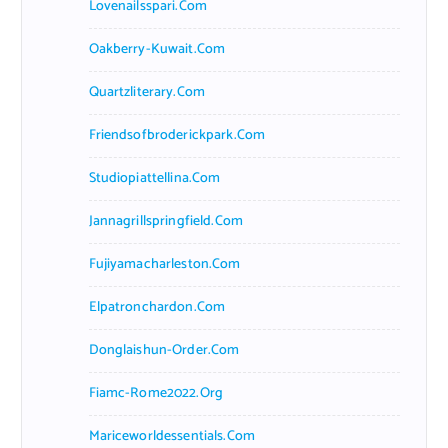
Lovenailsspari.com
Oakberry-Kuwait.com
Quartzliterary.com
Friendsofbroderickpark.com
Studiopiattellina.com
Jannagrillspringfield.com
Fujiyamacharleston.com
Elpatronchardon.com
Donglaishun-Order.com
Fiamc-Rome2022.org
Mariceworldessentials.com