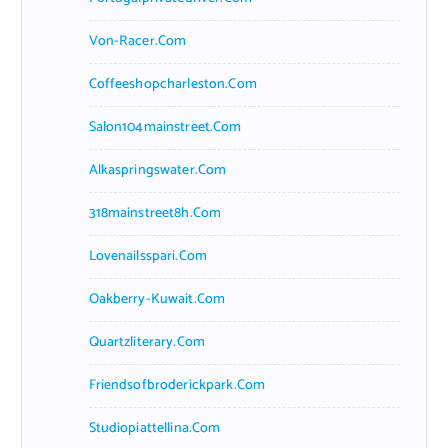
Von-Racer.com
Coffeeshopcharleston.com
Salon104mainstreet.com
Alkaspringswater.com
318mainstreet8h.com
Lovenailsspari.com
Oakberry-Kuwait.com
Quartzliterary.com
Friendsofbroderickpark.com
Studiopiattellina.com