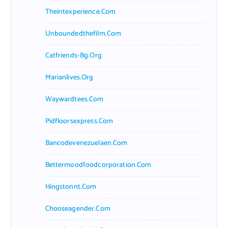
Theintexperience.com
Unboundedthefilm.com
Catfriends-Bg.org
Marianlives.org
Waywardtees.com
Pidfloorsexpress.com
Bancodevenezuelaen.com
Bettermoodfoodcorporation.com
Hingstonnt.com
Chooseagender.com