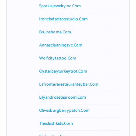
Sparklejewelryinc.com
Ironcladtattoostudio.com
Bruinshome.com
Annascleaningsvc.com
Wolfcitytattoo.com
Oysterbayturkeytrot.com
Lafronterarestauranteybar.com
Lilyandrosetearoom.com
Olivesburgberrypatch.com
Theslushkids.com