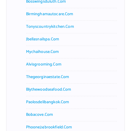
Bosswingsduluth.com
Birminghamautocare.com
Tonyscountrykitchen.com
Jbellasnailspa.com
Mychaihouse.com
Alvisgrooming.com
Thegeorginaestate.com
Blythewoodseafood.com
Paolosdelibangkok.com
Bobacove.com
Phoone24brookfield.com