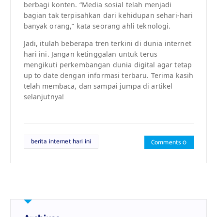
berbagi konten. “Media sosial telah menjadi
bagian tak terpisahkan dari kehidupan sehari-hari
banyak orang,” kata seorang ahli teknologi.
Jadi, itulah beberapa tren terkini di dunia internet
hari ini. Jangan ketinggalan untuk terus
mengikuti perkembangan dunia digital agar tetap
up to date dengan informasi terbaru. Terima kasih
telah membaca, dan sampai jumpa di artikel
selanjutnya!
berita internet hari ini
Comments 0