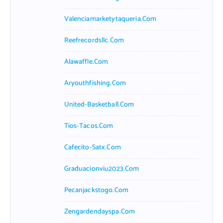
Valenciamarketytaqueria.com
Reefrecordsllc.com
Alawaffle.com
Aryouthfishing.com
United-Basketball.com
Tios-Tacos.com
Cafecito-Satx.com
Graduacionviu2023.com
Pecanjackstogo.com
Zengardendayspa.com