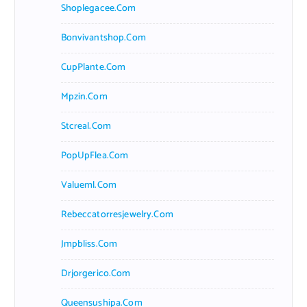
Shoplegacee.com
Bonvivantshop.com
CupPlante.com
Mpzin.com
Stcreal.com
PopUpFlea.com
Valueml.com
Rebeccatorresjewelry.com
Jmpbliss.com
Drjorgerico.com
Queensushipa.com