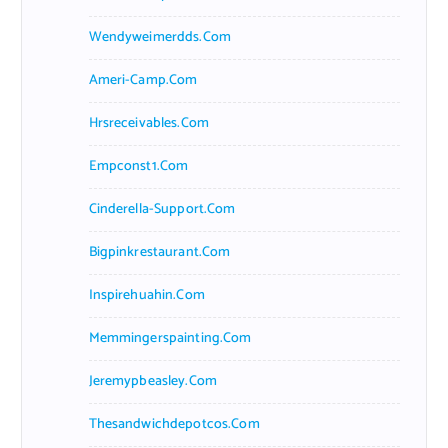
Wendyweimerdds.com
Ameri-Camp.com
Hrsreceivables.com
Empconst1.com
Cinderella-Support.com
Bigpinkrestaurant.com
Inspirehuahin.com
Memmingerspainting.com
Jeremypbeasley.com
Thesandwichdepotcos.com