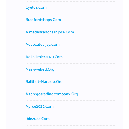
Cyetus.com
Bradfordshops.com
Almadenranchsanjose.com
Advocatevijay.com
Adlibilimler2023.com
Naswwebed.org
Balithut-Manado.org
Alteregotradingcompany.org
Aprce2022.com
Ibie2022.com