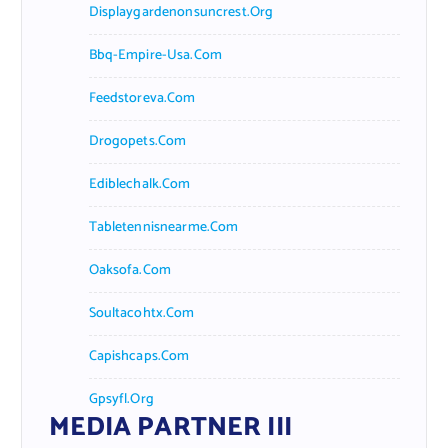
Displaygardenonsuncrest.org
Bbq-Empire-Usa.com
Feedstoreva.com
Drogopets.com
Ediblechalk.com
Tabletennisnearme.com
Oaksofa.com
Soultacohtx.com
Capishcaps.com
Gpsyfl.org
MEDIA PARTNER III