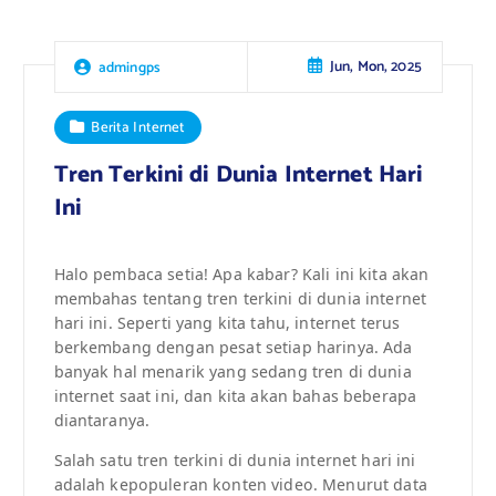
Jun, Mon, 2025
admingps
Berita Internet
Tren Terkini di Dunia Internet Hari
Ini
Halo pembaca setia! Apa kabar? Kali ini kita akan
membahas tentang tren terkini di dunia internet
hari ini. Seperti yang kita tahu, internet terus
berkembang dengan pesat setiap harinya. Ada
banyak hal menarik yang sedang tren di dunia
internet saat ini, dan kita akan bahas beberapa
diantaranya.
Salah satu tren terkini di dunia internet hari ini
adalah kepopuleran konten video. Menurut data