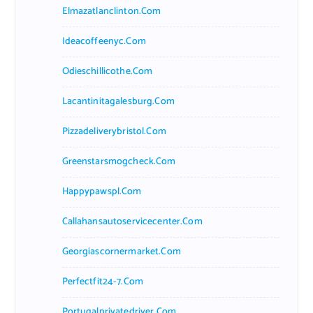
Elmazatlanclinton.com
Ideacoffeenyc.com
Odieschillicothe.com
Lacantinitagalesburg.com
Pizzadeliverybristol.com
Greenstarsmogcheck.com
Happypawspl.com
Callahansautoservicecenter.com
Georgiascornermarket.com
Perfectfit24-7.com
Portugalprivatedriver.com