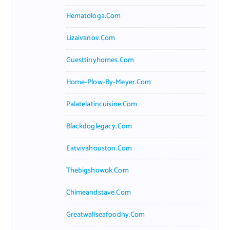
Hematologa.com
Lizaivanov.com
Guesttinyhomes.com
Home-Plow-By-Meyer.com
Palatelatincuisine.com
Blackdoglegacy.com
Eatvivahouston.com
Thebigshowok.com
Chimeandstave.com
Greatwallseafoodny.com