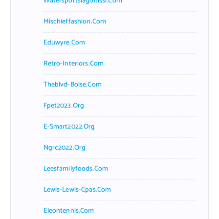
Watersportslagonissi.com
Mischieffashion.com
Eduwyre.com
Retro-Interiors.com
Theblvd-Boise.com
Fpet2023.org
E-Smart2022.org
Ngrc2022.org
Leesfamilyfoods.com
Lewis-Lewis-Cpas.com
Eleontennis.com