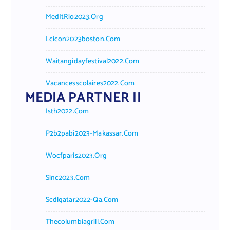
MedItRio2023.org
Lcicon2023boston.com
Waitangidayfestival2022.com
Vacancesscolaires2022.com
MEDIA PARTNER II
Isth2022.com
P2b2pabi2023-Makassar.com
Wocfparis2023.org
Sinc2023.com
Scdlqatar2022-Qa.com
Thecolumbiagrill.com