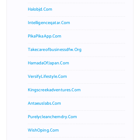
Halobjd.com
Intelligenceqatar.com
PikaPikaApp.com
Takecareofbusinessdfw.org
HamadaOfJapan.com
VersifyLifestyle.com
Kingscreekadventures.com
Antaeuslabs.com
Purelycleanchemdry.com
WishOping.com