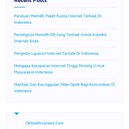
Recent Posts
o
r
Panduan Memilih Paket Kuota Internet Terbaik Di
:
Indonesia
Pentingnya Memilih ISP Yang Terbaik Untuk Koneksi
Internet Anda
Penyedia Layanan Internet Terbaik Di Indonesia
Mengapa Kecepatan Internet Tinggi Penting Untuk
Masyarakat Indonesia
Manfaat Dan Keunggulan Fiber Optik Bagi Komunikasi Di
Indonesia
Okhealthcareers.com