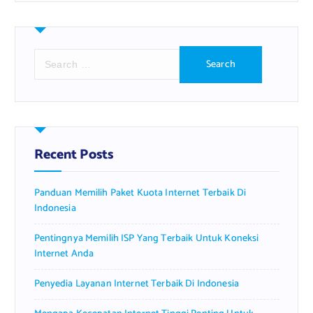
S
e
a
r
c
h
f
Recent Posts
o
r
Panduan Memilih Paket Kuota Internet Terbaik Di
:
Indonesia
Pentingnya Memilih ISP Yang Terbaik Untuk Koneksi
Internet Anda
Penyedia Layanan Internet Terbaik Di Indonesia