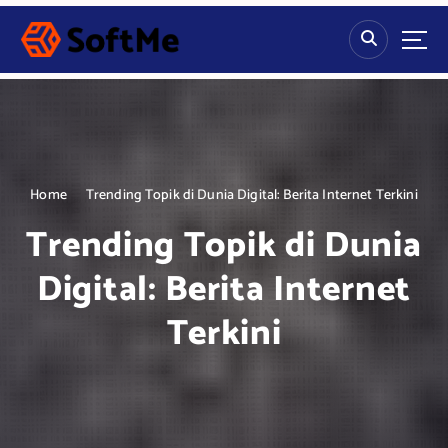
S
k
i
p
t
o
c
o
n
Home
Trending Topik di Dunia Digital: Berita Internet Terkini
t
Trending Topik di Dunia
e
n
Digital: Berita Internet
t
Terkini