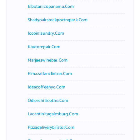
Elbotanicopanama.com
Shadyoaksrockportrvpark.com
Jccoinlaundry.com
Kautorepair.com
Marjaeswinebar.com
Elmazatlanclinton.com
Ideacoffeenyc.com
Odieschillicothe.com
Lacantinitagalesburg.com
Pizzadeliverybristol.com