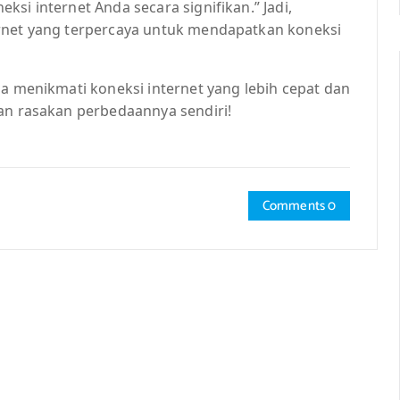
si internet Anda secara signifikan.” Jadi,
ernet yang terpercaya untuk mendapatkan koneksi
sa menikmati koneksi internet yang lebih cepat dan
dan rasakan perbedaannya sendiri!
Comments 0