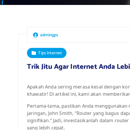
admingps
Tips Internet
Trik Jitu Agar Internet Anda Leb
Apakah Anda sering merasa kesal dengan kone
khawatir! Di artikel ini, kami akan memberikan 
Pertama-tama, pastikan Anda menggunakan ro
jaringan, John Smith, “Router yang bagus da
signifikan.” Jadi, investasikanlah dalam rou
yang lebih cepat.