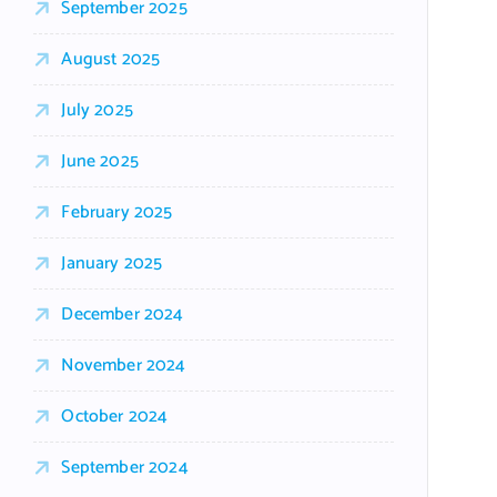
September 2025
August 2025
July 2025
June 2025
February 2025
January 2025
December 2024
November 2024
October 2024
September 2024