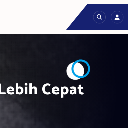
 Lebih Cepat