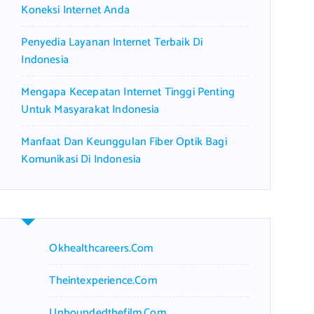
Koneksi Internet Anda
Penyedia Layanan Internet Terbaik Di
Indonesia
Mengapa Kecepatan Internet Tinggi Penting
Untuk Masyarakat Indonesia
Manfaat Dan Keunggulan Fiber Optik Bagi
Komunikasi Di Indonesia
Okhealthcareers.com
Theintexperience.com
Unboundedthefilm.com