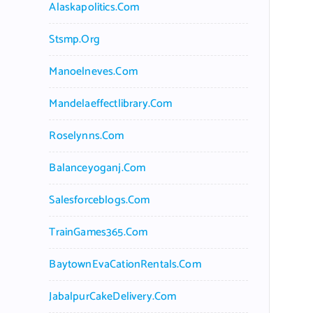
Alaskapolitics.com
Stsmp.org
Manoelneves.com
Mandelaeffectlibrary.com
Roselynns.com
Balanceyoganj.com
Salesforceblogs.com
TrainGames365.com
BaytownEvaCationRentals.com
JabalpurCakeDelivery.com