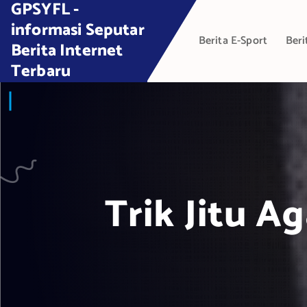
GPSYFL -
S
k
informasi Seputar
Berita E-Sport
Beri
i
Berita Internet
p
Terbaru
t
o
c
o
n
t
e
Trik Jitu A
n
t